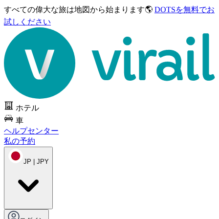
すべての偉大な旅は
地図から始まります🌎
DOTSを無料でお
試しください
ホテル
車
ヘルプセンター
私の予約
JP | JPY