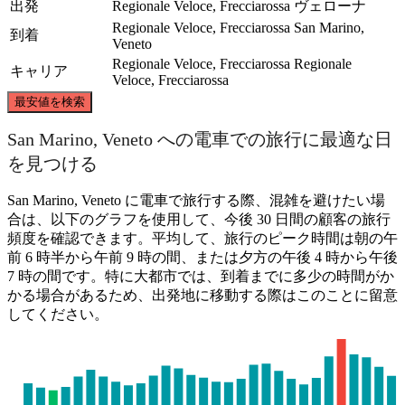
出発
Regionale Veloce, Frecciarossa
ヴェローナ
Regionale Veloce, Frecciarossa
San Marino,
到着
Veneto
Regionale Veloce, Frecciarossa
Regionale
キャリア
Veloce, Frecciarossa
©
CARTO
, ©
OpenStreetMap
contributors
最安値を検索
San Marino, Veneto
San Marino, Veneto への電車での旅行に最適な日
を見つける
San Marino, Veneto に電車で旅行する際、混雑を避けたい場
合は、以下のグラフを使用して、今後 30 日間の顧客の旅行
頻度を確認できます。平均して、旅行のピーク時間は朝の午
前 6 時半から午前 9 時の間、または夕方の午後 4 時から午後
7 時の間です。特に大都市では、到着までに多少の時間がか
かる場合があるため、出発地に移動する際はこのことに留意
Verona
してください。