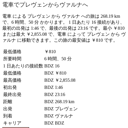
電車でプレヴェンからヴァルナへ
電車 による プレヴェン から ヴァルナ への旅は 268.19 km
で、6 時間、50 分 かかります。 1 日あたり 16 接続があり、
最初の出発は 1:46 で、最後の出発は 23:16 です。最小 ￥810
または最大 ￥2,855.08 で、電車 によって プレヴェン から ヴ
ァルナ に移動できます。この旅の最安値は ￥810 です。
最低価格
￥810
所要時間
6 時間、50 分
1 日あたりの接続数
BDZ
16
最低価格
BDZ
￥810
最高価格
BDZ
￥2,855.08
初出発
BDZ
1:46
最終出発
BDZ
23:16
距離
BDZ
268.19 km
出発
BDZ
プレヴェン
到着
BDZ
ヴァルナ
キャリア
BDZ
BDZ
©
CARTO
, ©
OpenStreetMap
contributors