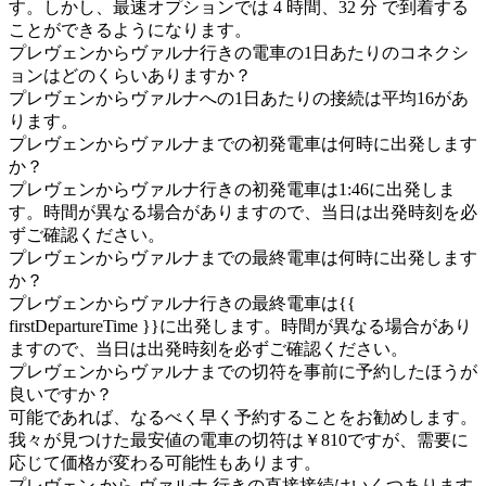
す。しかし、最速オプションでは 4 時間、32 分 で到着する
ことができるようになります。
プレヴェンからヴァルナ行きの電車の1日あたりのコネクシ
ョンはどのくらいありますか？
プレヴェンからヴァルナへの1日あたりの接続は平均16があ
ります。
プレヴェンからヴァルナまでの初発電車は何時に出発します
か？
プレヴェンからヴァルナ行きの初発電車は1:46に出発しま
す。時間が異なる場合がありますので、当日は出発時刻を必
ずご確認ください。
プレヴェンからヴァルナまでの最終電車は何時に出発します
か？
プレヴェンからヴァルナ行きの最終電車は{{
firstDepartureTime }}に出発します。時間が異なる場合があり
ますので、当日は出発時刻を必ずご確認ください。
プレヴェンからヴァルナまでの切符を事前に予約したほうが
良いですか？
可能であれば、なるべく早く予約することをお勧めします。
我々が見つけた最安値の電車の切符は￥810ですが、需要に
応じて価格が変わる可能性もあります。
プレヴェン から ヴァルナ 行きの直接接続はいくつあります