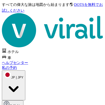
すべての偉大な旅は
地図から始まります🌎
DOTSを無料でお
試しください
ホテル
車
ヘルプセンター
私の予約
JP | JPY