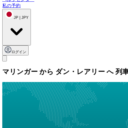
私の予約
JP | JPY
ログイン
マリンガー から ダン・レアリー へ 列