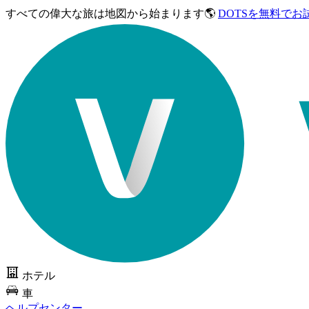
すべての偉大な旅は
地図から始まります🌎
DOTSを無料でお
ホテル
車
ヘルプセンター