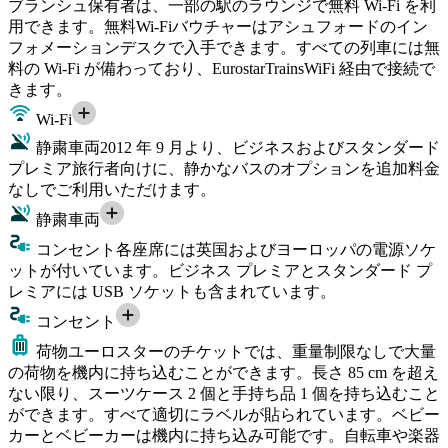
ブランシュ保有者は、一部の駅のラウンジで無料 Wi-Fi を利
用できます。無料Wi-Fiバウチャーはアシュフォードのイン
フォメーションデスクで入手できます。すべての列車には無
料の Wi-Fi が備わっており、EurostarTrainsWiFi 経由で接続で
きます。
Wi-Fi
静粛車両
2012 年 9 月より、ビジネスおよびスタンダード
プレミア旅行者向けに、静かなバスのオプションを追加料金
なしでご利用いただけます。
静粛車両
コンセント
各座席には英国およびヨーロッパの電源ソケ
ットが付いています。ビジネス プレミアとスタンダード プ
レミアには USB ソケットも含まれています。
コンセント
荷物
ユーロスターのチケットでは、重量制限なしで大量
の荷物を機内に持ち込むことができます。長さ 85 cm を超え
ない限り、スーツケース 2 個と手持ち品 1 個を持ち込むこと
ができます。すべて適切にラベルが貼られています。ベビー
カーとベビーカーは機内に持ち込み可能です。自転車や楽器