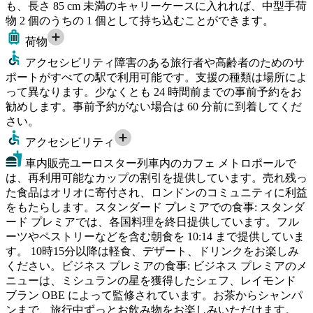
も、長さ 85 cm 未満のキャリーケースに入れれば、中型手荷
物 2 個のうちの 1 個として持ち込むことができます。
荷物
アクセシビリティ
障害のある旅行者や高齢者のためのサ
ポートがすべての駅で利用可能です。支援の種類は場所によ
って異なります。少なくとも 24 時間前までの事前予約をお
勧めします。事前予約がない場合は 60 分前に到着してくだ
さい。
アクセシビリティ
車内販売
ユーロスター列車内のカフェ メトロポールで
は、再利用可能なカップの割引を提供しています。売れ残っ
た食品はオリオに寄付され、ロンドンのコミュニティに利益
をもたらします。スタンダード プレミアでの食事: スタンダ
ード プレミアでは、各国料理を終日提供しています。フル
ーツやペストリーなどを含む朝食を 10:14 まで提供していま
す。 10時15分以降は軽食、デザート、ドリンクをお楽しみ
ください。ビジネス プレミアの食事: ビジネス プレミアのメ
ニューは、ミシュランの星を獲得したシェフ、レイモンド
ブラン OBE によって監修されています。お茶からシャンパ
ンまで、旅行中ずっとお飲み物をお楽しみいただけます。