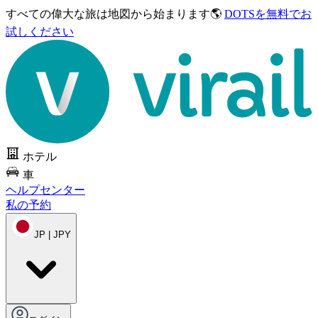
すべての偉大な旅は
地図から始まります🌎
DOTSを無料でお
試しください
ホテル
車
ヘルプセンター
私の予約
JP | JPY