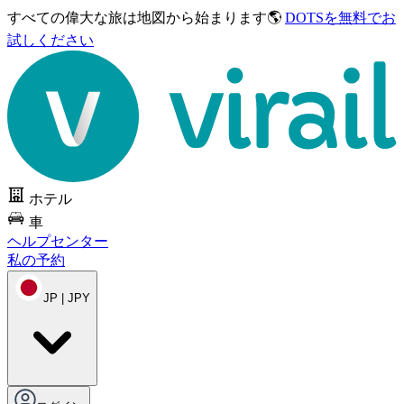
すべての偉大な旅は
地図から始まります🌎
DOTSを無料でお
試しください
ホテル
車
ヘルプセンター
私の予約
JP | JPY