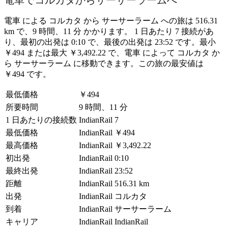
電車でコルカタからサーサーラームへ
電車 による コルカタ から サーサーラーム への旅は 516.31
km で、9 時間、11 分 かかります。 1 日あたり 7 接続があ
り、最初の出発は 0:10 で、最後の出発は 23:52 です。最小
￥494 または最大 ￥3,492.22 で、電車 によって コルカタ か
ら サーサーラーム に移動できます。この旅の最安値は
￥494 です。
最低価格
￥494
所要時間
9 時間、11 分
1 日あたりの接続数
IndianRail
7
最低価格
IndianRail
￥494
最高価格
IndianRail
￥3,492.22
初出発
IndianRail
0:10
最終出発
IndianRail
23:52
距離
IndianRail
516.31 km
出発
IndianRail
コルカタ
到着
IndianRail
サーサーラーム
キャリア
IndianRail
IndianRail
©
CARTO
, ©
OpenStreetMap
contributors