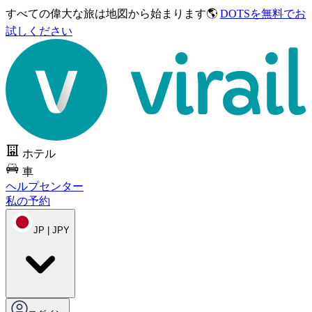
すべての偉大な旅は
地図から始まります🌎
DOTSを無料でお
試しください
ホテル
車
ヘルプセンター
私の予約
JP | JPY