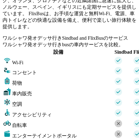
ク、オランダ、クロアチアなどの近隣諸国に急速に拡大し、
ノルウェー、スペイン、イギリスにも定期サービスを提供し
ています。 FlixBusは、お手頃な運賃と無料Wi-Fi、電源、車
内トイレなどの快適な設備を備え、便利で楽しい旅行体験を
提供します。
ワルシャワ発オデッサ行きSindbad and FlixBusのサービス
ワルシャワ発オデッサ行きbusの車内サービスを比較。
設備
Sindbad
Fl
Wi-Fi
コンセント
荷物
車内販売
空調
アクセシビリティ
自転車
エンターテイメントポータル