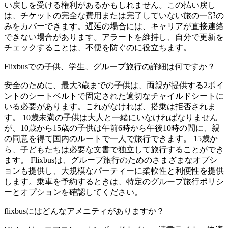
い戻しを受ける権利があるかもしれません。この払い戻し
は、チケットの完全な費用または完了していない旅の一部の
みをカバーできます。遅延の場合には、キャリアが直接連絡
できない場合があります。アラートを維持し、自分で更新を
チェックすることは、不便を防ぐのに役立ちます。
Flixbusでの子供、学生、グループ旅行の詳細は何ですか？
安全のために、最大3歳までの子供は、両親が提供する2ポイ
ントのシートベルトで固定された適切なチャイルドシートに
いる必要があります。これがなければ、搭乗は拒否されま
す。 10歳未満の子供は大人と一緒にいなければなりません
が、10歳から15歳の子供は午前6時から午後10時の間に、親
の同意を得て国内のルートで一人で旅行できます。 15歳か
ら、子どもたちは必要な文書で独立して旅行することができ
ます。 Flixbusは、グループ旅行のためのさまざまなオプシ
ョンも提供し、大規模なパーティーに柔軟性と利便性を提供
します。乗車を予約するときは、特定のグループ旅行ポリシ
ーとオプションを確認してください。
flixbusにはどんなアメニティがありますか？