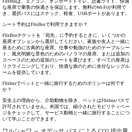
Flixbusは、エアコン、オンボードトイレ、読書ライト、快適
な座席で乗客の快適さを保証します。無料のWi-Fiが利用で
き、選択バスにはスナック、軽食、USBポートがあります。
シート予約はFlixBusで利用できますか？
FlixBusチケットを「宛先」に予約するときに、いくつかの
座席オプションから選択してください。家族や友人と一緒に
座るために古典的な座席、仕事や勉強のためのテーブルシー
ト、風光明媚な景色のためのパノラマの座席、または追加の
スペースのための追加のシートを選びます。すべての座席は
リクライニングしており、快適な旅のために余分なレッグル
ームを提供しています。
Flixbusでペットと一緒に旅行するためのポリシーは何です
か？
安全上の理由から、介助動物を除き、ペットはFlixbusバスで
許可されていません。米国では、縮小されたモビリティペー
ジをチェックして、サービス動物と一緒に旅行することにつ
いて学ぶことができます。
ワルシャワ ～ オデッサ バス による CO2 排出量