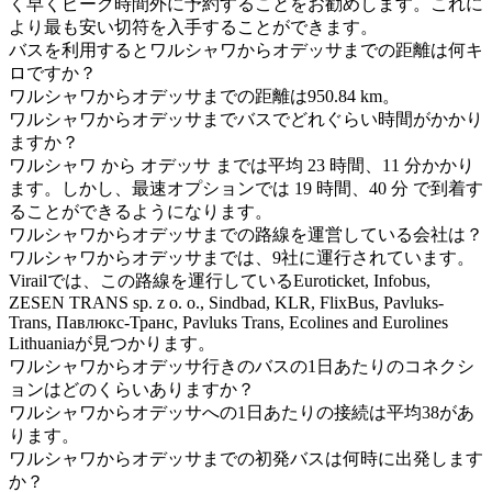
く早くピーク時間外に予約することをお勧めします。これに
より最も安い切符を入手することができます。
バスを利用するとワルシャワからオデッサまでの距離は何キ
ロですか？
ワルシャワからオデッサまでの距離は950.84 km。
ワルシャワからオデッサまでバスでどれぐらい時間がかかり
ますか？
ワルシャワ から オデッサ までは平均 23 時間、11 分かかり
ます。しかし、最速オプションでは 19 時間、40 分 で到着す
ることができるようになります。
ワルシャワからオデッサまでの路線を運営している会社は？
ワルシャワからオデッサまでは、9社に運行されています。
Virailでは、この路線を運行しているEuroticket, Infobus,
ZESEN TRANS sp. z o. o., Sindbad, KLR, FlixBus, Pavluks-
Trans, Павлюкс-Транс, Pavluks Trans, Ecolines and Eurolines
Lithuaniaが見つかります。
ワルシャワからオデッサ行きのバスの1日あたりのコネクシ
ョンはどのくらいありますか？
ワルシャワからオデッサへの1日あたりの接続は平均38があ
ります。
ワルシャワからオデッサまでの初発バスは何時に出発します
か？