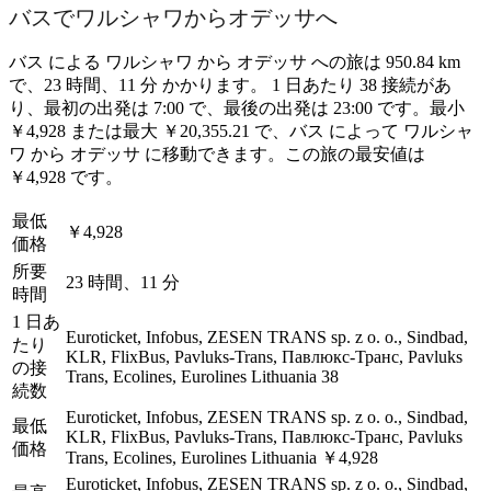
バスでワルシャワからオデッサへ
バス による ワルシャワ から オデッサ への旅は 950.84 km
で、23 時間、11 分 かかります。 1 日あたり 38 接続があ
り、最初の出発は 7:00 で、最後の出発は 23:00 です。最小
￥4,928 または最大 ￥20,355.21 で、バス によって ワルシャ
ワ から オデッサ に移動できます。この旅の最安値は
￥4,928 です。
最低
￥4,928
価格
所要
23 時間、11 分
時間
1 日あ
Euroticket, Infobus, ZESEN TRANS sp. z o. o., Sindbad,
たり
KLR, FlixBus, Pavluks-Trans, Павлюкс-Транс, Pavluks
の接
Trans, Ecolines, Eurolines Lithuania
38
続数
Euroticket, Infobus, ZESEN TRANS sp. z o. o., Sindbad,
最低
KLR, FlixBus, Pavluks-Trans, Павлюкс-Транс, Pavluks
価格
Trans, Ecolines, Eurolines Lithuania
￥4,928
Euroticket, Infobus, ZESEN TRANS sp. z o. o., Sindbad,