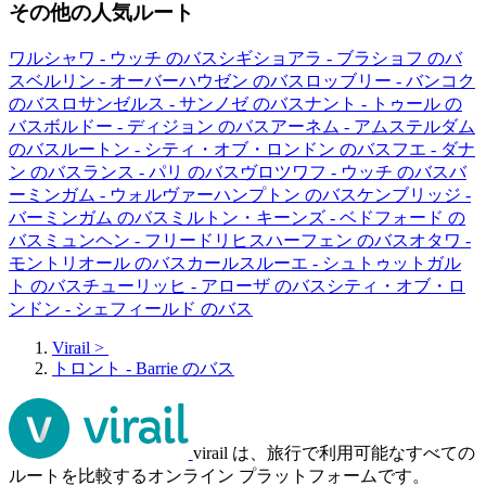
その他の人気ルート
ワルシャワ - ウッチ のバス
シギショアラ - ブラショフ のバ
ス
ベルリン - オーバーハウゼン のバス
ロッブリー - バンコク
のバス
ロサンゼルス - サンノゼ のバス
ナント - トゥール の
バス
ボルドー - ディジョン のバス
アーネム - アムステルダム
のバス
ルートン - シティ・オブ・ロンドン のバス
フエ - ダナ
ン のバス
ランス - パリ のバス
ヴロツワフ - ウッチ のバス
バ
ーミンガム - ウォルヴァーハンプトン のバス
ケンブリッジ -
バーミンガム のバス
ミルトン・キーンズ - ベドフォード の
バス
ミュンヘン - フリードリヒスハーフェン のバス
オタワ -
モントリオール のバス
カールスルーエ - シュトゥットガル
ト のバス
チューリッヒ - アローザ のバス
シティ・オブ・ロ
ンドン - シェフィールド のバス
Virail
>
トロント - Barrie のバス
virail は、旅行で利用可能なすべての
ルートを比較するオンライン プラットフォームです。