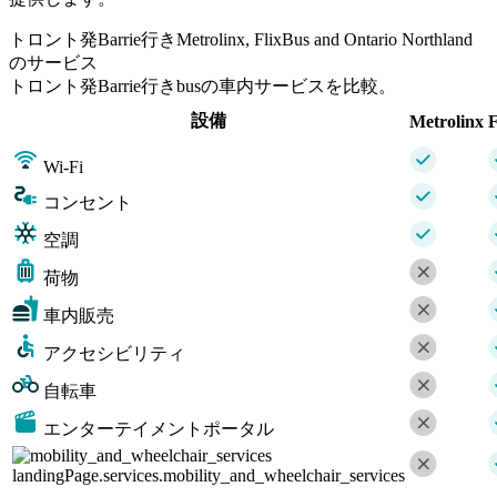
トロント発Barrie行きMetrolinx, FlixBus and Ontario Northland
のサービス
トロント発Barrie行きbusの車内サービスを比較。
設備
Metrolinx
F
Wi-Fi
コンセント
空調
荷物
車内販売
アクセシビリティ
自転車
エンターテイメントポータル
landingPage.services.mobility_and_wheelchair_services