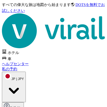
すべての偉大な旅は
地図から始まります🌎
DOTSを無料でお
試しください
ホテル
車
ヘルプセンター
私の予約
JP | JPY