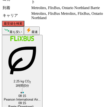
ト
到着
Metrolinx, FlixBus, Ontario Northland
Barrie
Metrolinx, FlixBus
Metrolinx, FlixBus, Ontario
キャリア
Northland
©
CARTO
, ©
OpenStreetMap
contributors
最安値を検索
Barrie
最も安い
最速
Toronto
2.25 kg CO
2
1時間{0分
08:15
Pearson International Air...
09:15
Barrie (Downtown)...