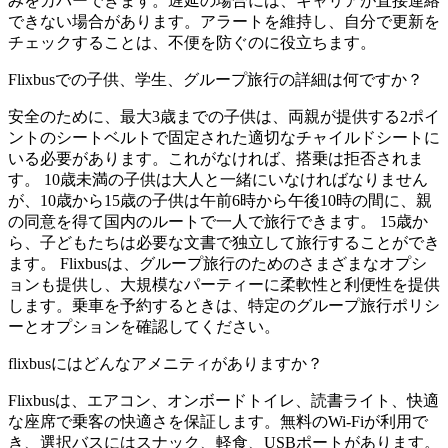
みをカバーできます。遅延の場合には、キャリアが直接連絡
できない場合があります。アラートを維持し、自分で更新を
チェックすることは、不便を防ぐのに役立ちます。
Flixbusでの子供、学生、グループ旅行の詳細は何ですか？
安全のために、最大3歳までの子供は、両親が提供する2ポイ
ントのシートベルトで固定された適切なチャイルドシートに
いる必要があります。これがなければ、搭乗は拒否されま
す。 10歳未満の子供は大人と一緒にいなければなりません
が、10歳から15歳の子供は午前6時から午後10時の間に、親
の同意を得て国内のルートで一人で旅行できます。 15歳か
ら、子どもたちは必要な文書で独立して旅行することができ
ます。 Flixbusは、グループ旅行のためのさまざまなオプシ
ョンも提供し、大規模なパーティーに柔軟性と利便性を提供
します。乗車を予約するときは、特定のグループ旅行ポリシ
ーとオプションを確認してください。
flixbusにはどんなアメニティがありますか？
Flixbusは、エアコン、オンボードトイレ、読書ライト、快適
な座席で乗客の快適さを保証します。無料のWi-Fiが利用で
き、選択バスにはスナック、軽食、USBポートがあります。