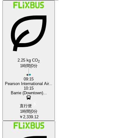
2.25 kg CO
2
1時間{0分
09:15
Pearson International Air...
10:15
Barrie (Downtown)...
直行便
1時間{0分
￥2,339.12