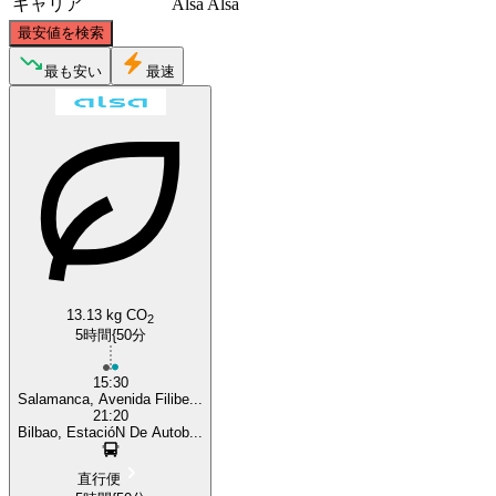
キャリア
Alsa
Alsa
©
CARTO
, ©
OpenStreetMap
contributors
最安値を検索
Bilbao
最も安い
最速
Salamanca
13.13 kg CO
2
5時間{50分
15:30
Salamanca, Avenida Filibe...
21:20
Bilbao, EstacióN De Autob...
直行便