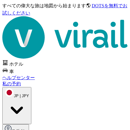
すべての偉大な旅は
地図から始まります🌎
DOTSを無料でお
試しください
ホテル
車
ヘルプセンター
私の予約
JP | JPY