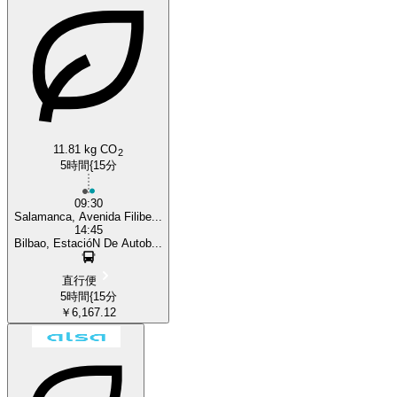
11.81 kg CO
2
5時間{15分
09:30
Salamanca, Avenida Filibe...
14:45
Bilbao, EstacióN De Autob...
直行便
5時間{15分
￥6,167.12