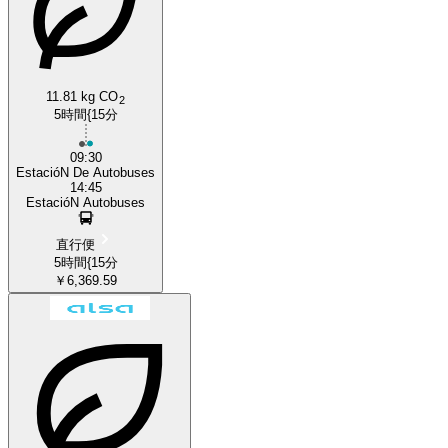
11.81 kg CO
2
5時間{15分
09:30
EstacióN De Autobuses
14:45
EstacióN Autobuses
直行便
5時間{15分
￥6,369.59