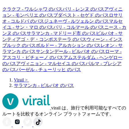
クラクフ - ワルシャワ のバス
パリ - レンヌ のバス
アヴィニ
ョン - モンペリエ のバス
ブダペスト - セゲド のバス
ロサリ
オ - コルドバ のバス
ジュネーヴ - ルツェルン のバス
マルセ
イユ - サン・マロ のバス
パリ - コルマール のバス
ニース - カ
ンヌ のバス
サラマンカ - マドリード市 のバス
ビルバオ - サ
ンティアゴ・デ・コンポステーラ のバス
ウィーン - インス
ブルック のバス
ボルドー - アルカション のバス
レオン - サ
ラマンカ のバス
サンタンデール - ビルバオ のバス
ローマ -
アスコリ・ピチェーノ のバス
アムステルダム - ヘンゲロー
のバス
アヴィニョン - マルセイユ のバス
パルマ - ブレシア
のバス
バーゼル - チューリッヒ のバス
Virail
>
サラマンカ - ビルバオ のバス
virail は、旅行で利用可能なすべての
ルートを比較するオンライン プラットフォームです。