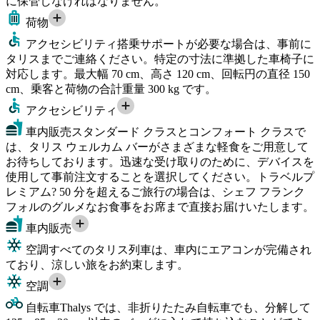
に保管しなければなりません。
荷物
アクセシビリティ
搭乗サポートが必要な場合は、事前に
タリスまでご連絡ください。特定の寸法に準拠した車椅子に
対応します。最大幅 70 cm、高さ 120 cm、回転円の直径 150
cm、乗客と荷物の合計重量 300 kg です。
アクセシビリティ
車内販売
スタンダード クラスとコンフォート クラスで
は、タリス ウェルカム バーがさまざまな軽食をご用意して
お待ちしております。迅速な受け取りのために、デバイスを
使用して事前注文することを選択してください。トラベルプ
レミアム? 50 分を超えるご旅行の場合は、シェフ フランク
フォルのグルメなお食事をお席まで直接お届けいたします。
車内販売
空調
すべてのタリス列車は、車内にエアコンが完備され
ており、涼しい旅をお約束します。
空調
自転車
Thalys では、非折りたたみ自転車でも、分解して