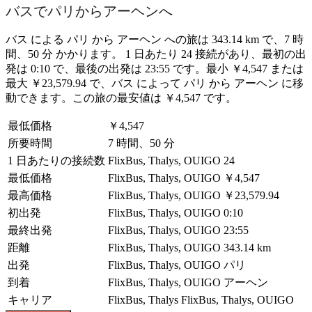
バスでパリからアーヘンへ
バス による パリ から アーヘン への旅は 343.14 km で、7 時
間、50 分 かかります。 1 日あたり 24 接続があり、最初の出
発は 0:10 で、最後の出発は 23:55 です。最小 ￥4,547 または
最大 ￥23,579.94 で、バス によって パリ から アーヘン に移
動できます。この旅の最安値は ￥4,547 です。
最低価格
￥4,547
所要時間
7 時間、50 分
1 日あたりの接続数
FlixBus, Thalys, OUIGO
24
最低価格
FlixBus, Thalys, OUIGO
￥4,547
最高価格
FlixBus, Thalys, OUIGO
￥23,579.94
初出発
FlixBus, Thalys, OUIGO
0:10
最終出発
FlixBus, Thalys, OUIGO
23:55
距離
FlixBus, Thalys, OUIGO
343.14 km
出発
FlixBus, Thalys, OUIGO
パリ
到着
FlixBus, Thalys, OUIGO
アーヘン
キャリア
FlixBus, Thalys
FlixBus, Thalys, OUIGO
©
CARTO
, ©
OpenStreetMap
contributors