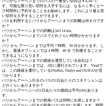
パリからアーヘンまでのバスの一番安い切符は￥4,547で
す。可能な限り安い切符を入手するには、なるべく早くピー
ク時間外に予約することをお勧めします。これにより最も安
い切符を入手することができます。
バスを利用するとパリからアーヘンまでの距離は何キロです
か？
パリからアーヘンまでの距離は343.14 km。
パリからアーヘンまでバスでどれぐらい時間がかかります
か？
パリ から アーヘン までは平均 7 時間、50 分かかります。し
かし、最速オプションでは 4 時間、40 分 で到着することが
できるようになります。
パリからアーヘンまでの路線を運営している会社は？
パリからアーヘンまでは、2社に運行されています。Virailで
は、この路線を運行しているFlixBus, Thalys and OUIGOが見
つかります。
パリからアーヘン行きのバスの1日あたりのコネクションは
どのくらいありますか？
パリからアーヘンへの1日あたりの接続は平均24がありま
す。
パリからアーヘンまでの初発バスは何時に出発しますか？
パリからアーヘン行きの初発バスは0:10に出発します。時間