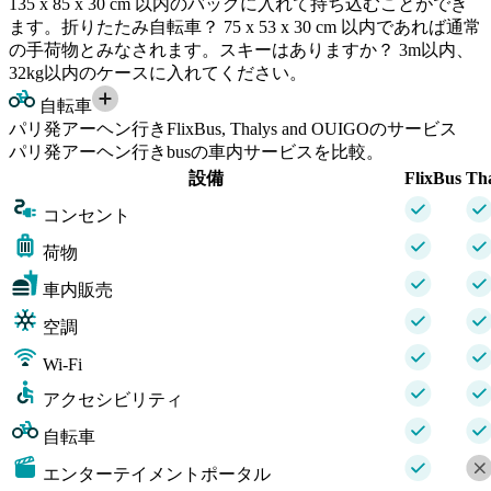
135 x 85 x 30 cm 以内のバッグに入れて持ち込むことができ
ます。折りたたみ自転車？ 75 x 53 x 30 cm 以内であれば通常
の手荷物とみなされます。スキーはありますか？ 3m以内、
32kg以内のケースに入れてください。
自転車
パリ発アーヘン行きFlixBus, Thalys and OUIGOのサービス
パリ発アーヘン行きbusの車内サービスを比較。
設備
FlixBus
Tha
コンセント
荷物
車内販売
空調
Wi-Fi
アクセシビリティ
自転車
エンターテイメントポータル