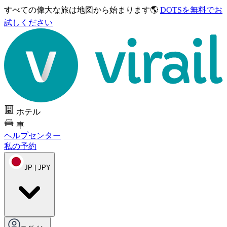
すべての偉大な旅は
地図から始まります🌎
DOTSを無料でお
試しください
ホテル
車
ヘルプセンター
私の予約
JP | JPY