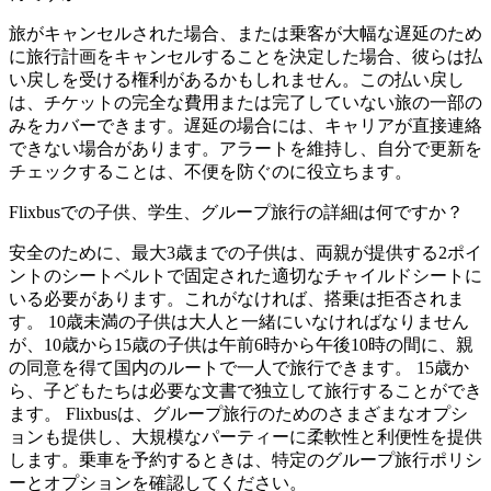
旅がキャンセルされた場合、または乗客が大幅な遅延のため
に旅行計画をキャンセルすることを決定した場合、彼らは払
い戻しを受ける権利があるかもしれません。この払い戻し
は、チケットの完全な費用または完了していない旅の一部の
みをカバーできます。遅延の場合には、キャリアが直接連絡
できない場合があります。アラートを維持し、自分で更新を
チェックすることは、不便を防ぐのに役立ちます。
Flixbusでの子供、学生、グループ旅行の詳細は何ですか？
安全のために、最大3歳までの子供は、両親が提供する2ポイ
ントのシートベルトで固定された適切なチャイルドシートに
いる必要があります。これがなければ、搭乗は拒否されま
す。 10歳未満の子供は大人と一緒にいなければなりません
が、10歳から15歳の子供は午前6時から午後10時の間に、親
の同意を得て国内のルートで一人で旅行できます。 15歳か
ら、子どもたちは必要な文書で独立して旅行することができ
ます。 Flixbusは、グループ旅行のためのさまざまなオプシ
ョンも提供し、大規模なパーティーに柔軟性と利便性を提供
します。乗車を予約するときは、特定のグループ旅行ポリシ
ーとオプションを確認してください。