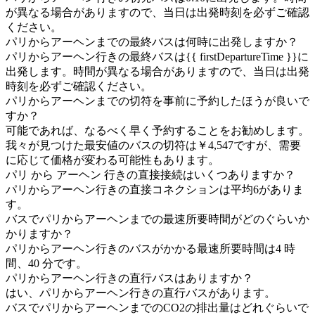
が異なる場合がありますので、当日は出発時刻を必ずご確認
ください。
パリからアーヘンまでの最終バスは何時に出発しますか？
パリからアーヘン行きの最終バスは{{ firstDepartureTime }}に
出発します。時間が異なる場合がありますので、当日は出発
時刻を必ずご確認ください。
パリからアーヘンまでの切符を事前に予約したほうが良いで
すか？
可能であれば、なるべく早く予約することをお勧めします。
我々が見つけた最安値のバスの切符は￥4,547ですが、需要
に応じて価格が変わる可能性もあります。
パリ から アーヘン 行きの直接接続はいくつありますか？
パリからアーヘン行きの直接コネクションは平均6がありま
す。
バスでパリからアーヘンまでの最速所要時間がどのぐらいか
かりますか？
パリからアーヘン行きのバスがかかる最速所要時間は4 時
間、40 分です。
パリからアーヘン行きの直行バスはありますか？
はい、パリからアーヘン行きの直行バスがあります。
バスでパリからアーヘンまでのCO2の排出量はどれぐらいで