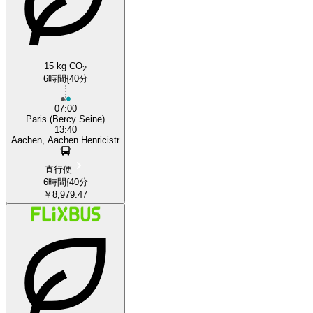
15 kg CO
2
6時間{40分
07:00
Paris (Bercy Seine)
13:40
Aachen, Aachen Henricistr
直行便
6時間{40分
￥8,979.47