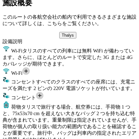
施設概要
このルートの各航空会社の船内で利用できるさまざまな施設
について詳しくは、こちらをご覧ください。
Thalys
設備
説明
Wi-Fi
タリスのすべての列車には無料 WiFi が備わってい
ます。さらに、ほとんどのルートで安定した 3G または 4G
カバレッジが期待できます。
Wi-Fi
コンセント
すべてのクラスのすべての座席には、充電ニ
ーズを満たす 2 ピンの 220V 電源ソケットが付いています。
コンセント
荷物
タリスで旅行する場合、航空券には、手荷物 1 つ
と、75x53x70 cm を超えない大きなバッグ 2 つを持ち込む特
典が含まれています。重量制限は指定されていませんが、手
荷物が個人の取り扱い能力の範囲内であることを確認するこ
とが重要です。旅行中、バッグは列車内の指定されたエリア