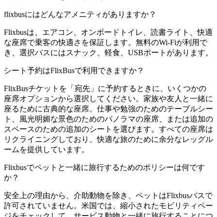
flixbusにはどんなアメニティがありますか？
Flixbusは、エアコン、オンボードトイレ、読書ライト、快適
な座席で乗客の快適さを保証します。無料のWi-Fiが利用で
き、選択バスにはスナック、軽食、USBポートがあります。
シート予約はFlixBusで利用できますか？
FlixBusチケットを「宛先」に予約するときに、いくつかの
座席オプションから選択してください。家族や友人と一緒に
座るために古典的な座席、仕事や勉強のためのテーブルシー
ト、風光明媚な景色のためのパノラマの座席、または追加の
スペースのための追加のシートを選びます。すべての座席は
リクライニングしており、快適な旅のために余分なレッグル
ームを提供しています。
Flixbusでペットと一緒に旅行するためのポリシーは何です
か？
安全上の理由から、介助動物を除き、ペットはFlixbusバスで
許可されていません。米国では、縮小されたモビリティペー
ジをチェックして、サービス動物と一緒に旅行することにつ