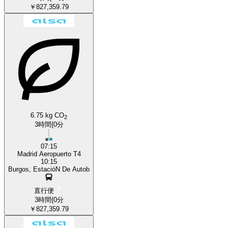
￥827,359.79
6.75 kg CO
2
3時間{0分
07:15
Madrid Aeropuerto T4
10:15
Burgos, EstacióN De Autob
直行便
3時間{0分
￥827,359.79