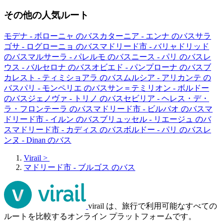
その他の人気ルート
モデナ - ボローニャ のバス
カターニア - エンナ のバス
サラ
ゴサ - ログローニョ のバス
マドリード市 - バリャドリッド
のバス
マルサーラ - パレルモ のバス
ニース - パリ のバス
レ
ウス - バルセロナ のバス
オビエド - パンプローナ のバス
ブ
カレスト - ティミショアラ のバス
ムルシア - アリカンテ の
バス
パリ - モンペリエ のバス
サン＝テミリオン - ボルドー
のバス
ジェノヴァ - トリノ のバス
セビリア - ヘレス・デ・
ラ・フロンテーラ のバス
マドリード市 - ビルバオ のバス
マ
ドリード市 - イルン のバス
ブリュッセル - リエージュ のバ
ス
マドリード市 - カディス のバス
ボルドー - パリ のバス
レ
ンヌ - Dinan のバス
Virail
>
マドリード市 - ブルゴス のバス
virail は、旅行で利用可能なすべての
ルートを比較するオンライン プラットフォームです。