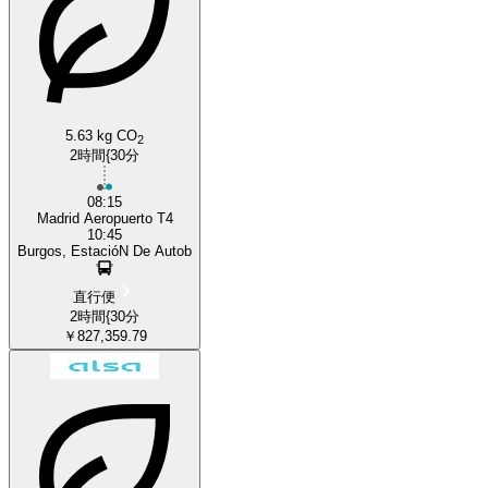
5.63 kg CO
2
2時間{30分
08:15
Madrid Aeropuerto T4
10:45
Burgos, EstacióN De Autob
直行便
2時間{30分
￥827,359.79