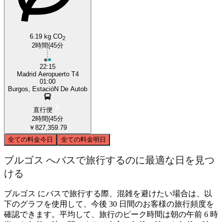
6.19 kg CO
2
2時間{45分
22:15
Madrid Aeropuerto T4
01:00
Burgos, EstacióN De Autob
直行便
2時間{45分
￥827,359.79
全ての料金
今日
全ての料金
明日
ブルゴス へバスで旅行するのに最適な日を見つ
ける
ブルゴス にバスで旅行する際、混雑を避けたい場合は、以
下のグラフを使用して、今後 30 日間のお客様の旅行頻度を
確認できます。平均して、旅行のピーク時間は朝の午前 6 時