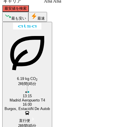
キャリア
Alsa
Alsa
©
CARTO
, ©
OpenStreetMap
contributors
最安値を検索
Burgos
最も安い
最速
Madrid
6.19 kg CO
2
2時間{45分
13:15
Madrid Aeropuerto T4
16:00
Burgos, EstacióN De Autob
直行便
2時間{45分