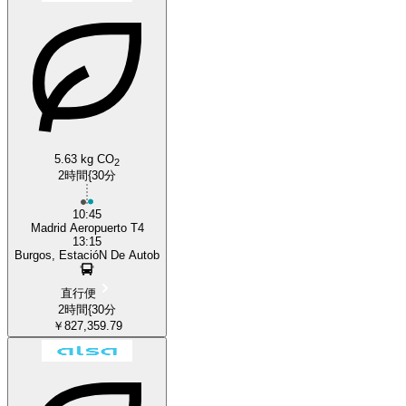
5.63 kg CO
2
2時間{30分
10:45
Madrid Aeropuerto T4
13:15
Burgos, EstacióN De Autob
直行便
2時間{30分
￥827,359.79