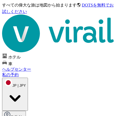
すべての偉大な旅は
地図から始まります🌎
DOTSを無料でお
試しください
ホテル
車
ヘルプセンター
私の予約
JP | JPY