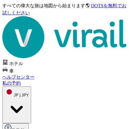
すべての偉大な旅は
地図から始まります🌎
DOTSを無料でお
試しください
ホテル
車
ヘルプセンター
私の予約
JP | JPY