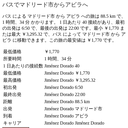
バスでマドリード市からアビラへ
バス による マドリード市 から アビラ への旅は 88.5 km で、
1 時間、34 分 かかります。 1 日あたり 40 接続があり、最初
の出発は 6:50 で、最後の出発は 22:00 です。最小 ￥1,770 ま
たは最大 ￥3,295.32 で、バス によって マドリード市 から ア
ビラ に移動できます。この旅の最安値は ￥1,770 です。
最低価格
￥1,770
所要時間
1 時間、34 分
1 日あたりの接続数
Jiménez Dorado
40
最低価格
Jiménez Dorado
￥1,770
最高価格
Jiménez Dorado
￥3,295.32
初出発
Jiménez Dorado
6:50
最終出発
Jiménez Dorado
22:00
距離
Jiménez Dorado
88.5 km
出発
Jiménez Dorado
マドリード市
到着
Jiménez Dorado
アビラ
キャリア
Jiménez Dorado
Jiménez Dorado
©
CARTO
, ©
OpenStreetMap
contributors