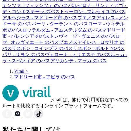
テンツァ - フィレンツェ のバス
バルセロナ - サンティアゴ・
デ・コンポステーラ のバス
トゥーロン - マルセイユ のバス
アルヘシラス - マドリード市 のバス
ブエノスアイレス - メン
ドーサ のバス
バーリ - ターラント のバス
ローマ - ヴィテル
ボ のバス
ロッテルダム - アムステルダム のバス
マドリード
市 - バレンシア のバス
トレヴィーゾ - ヴェニス のバス
ロー
マ - オルヴィエート のバス
ブエノスアイレス - ロサリオ の
バス
リスボン - コインブラ のバス
リスボン - ポルト のバス
パリ - リヨン のバス
ヴェローナ - トリエステ のバス
ルッカ -
ラ・スペツィア のバス
アリカンテ - マラガ のバス
Virail
>
マドリード市 - アビラ のバス
virail は、旅行で利用可能なすべての
ルートを比較するオンライン プラットフォームです。
私たちに関しては