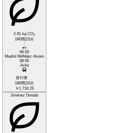
2.81 kg CO
2
1時間{15分
06:50
Madrid MéNdez Alvaro
08:05
Avila
直行便
1時間{15分
￥1,718.25
Jiménez Dorado