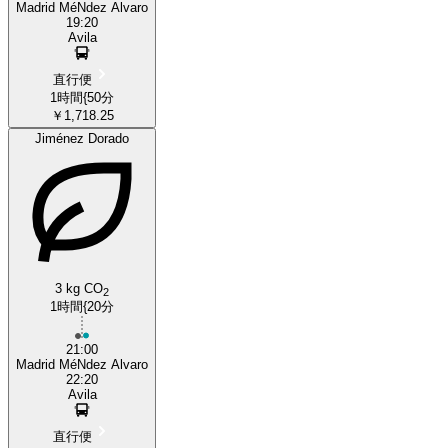
Madrid MéNdez Alvaro
19:20
Avila
直行便
1時間{50分
￥1,718.25
Jiménez Dorado
3 kg CO
2
1時間{20分
21:00
Madrid MéNdez Alvaro
22:20
Avila
直行便