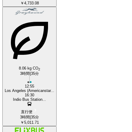
￥4,733.08
8.06 kg CO
2
3時間{35分
12:55
Los Angeles (Americanstar...
16:30
Indio Bus Station...
直行便
3時間{35分
￥5,011.71