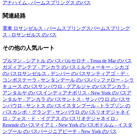
アナハイム - パームスプリングス のバス
関連経路
電車 ロサンゼルス - パームスプリングス
パームスプリング
ス - ロサンゼルス のバス
その他の人気ルート
プルマン - シアトル のバス
バルセロナ - Tossa de Mar のバス
ガズィアンテプ - アンカラ のバス
ミルウォーキー - シカゴ
のバス
ロサンゼルス - デンバー のバス
サンティアゴ・デ・
コンポステーラ - サンタンデール のバス
バッファロー - シラ
キュース のバス
サンパウロ - グアルジャ のバス
アンカラ -
アンタルヤ のバス
インディアナポリス - New York のバス
ア
ンタルヤ - アンカラ のバス
サントス - サンパウロ のバス
サ
ンパウロ - サントス のバス
イスタンブール - トラブゾン の
バス
カンポ・グランデ - サンパウロ のバス
リオデジャネイ
ロ - フォス・ド・イグアス のバス
リオデジャネイロ -
Resende のバス
マイアミ - New York のバス
ボドルム - イスタ
ンブール のバス
バージニアビーチ - New York のバス