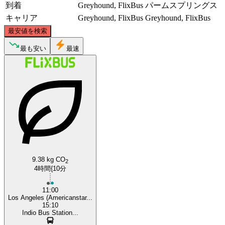
到着
Greyhound, FlixBus
パームスプリングス
キャリア
Greyhound, FlixBus
Greyhound, FlixBus
©
CARTO
, ©
OpenStreetMap
contributors
最安値を検索
最も安い
最速
Los Angeles, CA
Palm Springs, CA
9.38 kg CO
2
4時間{10分
11:00
Los Angeles (Americanstar...
15:10
Indio Bus Station...