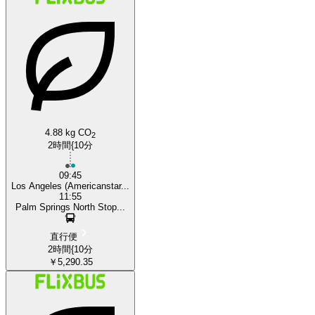
4.88 kg CO
2
2時間{10分
09:45
Los Angeles (Americanstar...
11:55
Palm Springs North Stop...
直行便
2時間{10分
￥5,290.35