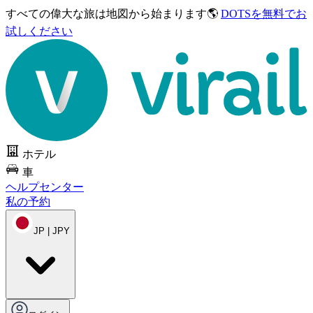
すべての偉大な旅は
地図から始まります🌎
DOTSを無料でお
試しください
ホテル
車
ヘルプセンター
私の予約
JP | JPY