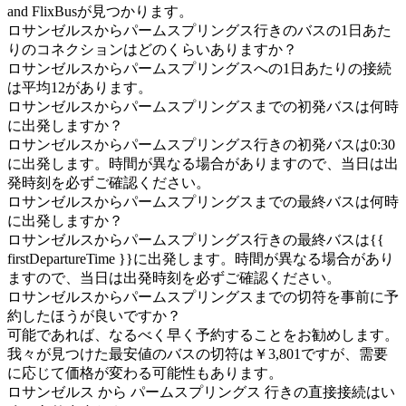
and FlixBusが見つかります。
ロサンゼルスからパームスプリングス行きのバスの1日あた
りのコネクションはどのくらいありますか？
ロサンゼルスからパームスプリングスへの1日あたりの接続
は平均12があります。
ロサンゼルスからパームスプリングスまでの初発バスは何時
に出発しますか？
ロサンゼルスからパームスプリングス行きの初発バスは0:30
に出発します。時間が異なる場合がありますので、当日は出
発時刻を必ずご確認ください。
ロサンゼルスからパームスプリングスまでの最終バスは何時
に出発しますか？
ロサンゼルスからパームスプリングス行きの最終バスは{{
firstDepartureTime }}に出発します。時間が異なる場合があり
ますので、当日は出発時刻を必ずご確認ください。
ロサンゼルスからパームスプリングスまでの切符を事前に予
約したほうが良いですか？
可能であれば、なるべく早く予約することをお勧めします。
我々が見つけた最安値のバスの切符は￥3,801ですが、需要
に応じて価格が変わる可能性もあります。
ロサンゼルス から パームスプリングス 行きの直接接続はい