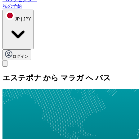
私の予約
JP | JPY
ログイン
エステポナ から マラガ へ バス