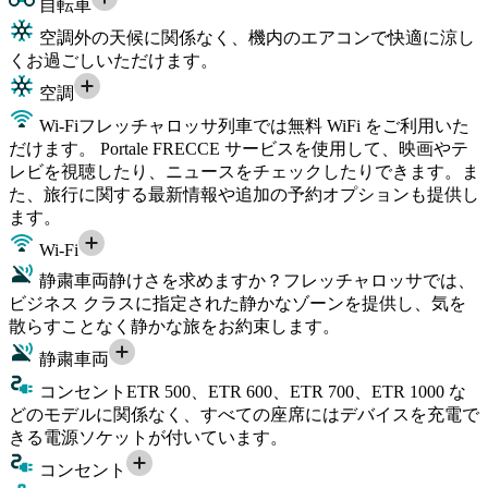
自転車
空調
外の天候に関係なく、機内のエアコンで快適に涼し
くお過ごしいただけます。
空調
Wi-Fi
フレッチャロッサ列車では無料 WiFi をご利用いた
だけます。 Portale FRECCE サービスを使用して、映画やテ
レビを視聴したり、ニュースをチェックしたりできます。ま
た、旅行に関する最新情報や追加の予約オプションも提供し
ます。
Wi-Fi
静粛車両
静けさを求めますか？フレッチャロッサでは、
ビジネス クラスに指定された静かなゾーンを提供し、気を
散らすことなく静かな旅をお約束します。
静粛車両
コンセント
ETR 500、ETR 600、ETR 700、ETR 1000 な
どのモデルに関係なく、すべての座席にはデバイスを充電で
きる電源ソケットが付いています。
コンセント