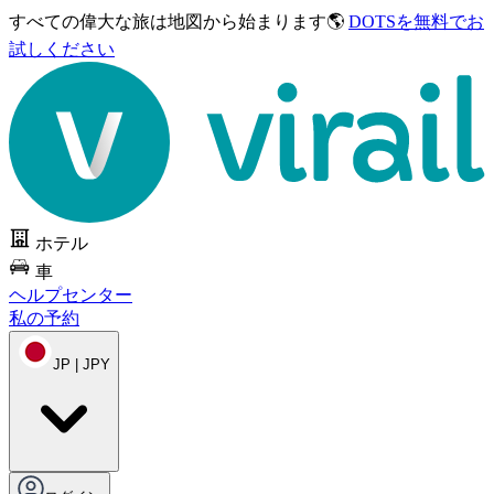
すべての偉大な旅は
地図から始まります🌎
DOTSを無料でお
試しください
ホテル
車
ヘルプセンター
私の予約
JP | JPY