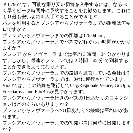
￥1,796です。可能な限り安い切符を入手するには、なるべ
く早くピーク時間外に予約することをお勧めします。これに
より最も安い切符を入手することができます。
バスを利用するとブレシアからノヴァーラまでの距離は何キ
ロですか？
ブレシアからノヴァーラまでの距離は126.04 km。
ブレシアからノヴァーラまでバスでどれぐらい時間がかかり
ますか？
ブレシア から ノヴァーラ までは平均 3 時間、34 分かかりま
す。しかし、最速オプションでは 2 時間、45 分 で到着する
ことができるようになります。
ブレシアからノヴァーラまでの路線を運営している会社は？
ブレシアからノヴァーラまでは、3社に運行されています。
Virailでは、この路線を運行しているRegionale Veloce, GoOpti,
Frecciarossa and FlixBusが見つかります。
ブレシアからノヴァーラ行きのバスの1日あたりのコネクシ
ョンはどのくらいありますか？
ブレシアからノヴァーラへの1日あたりの接続は平均33があ
ります。
ブレシアからノヴァーラまでの初発バスは何時に出発します
か？