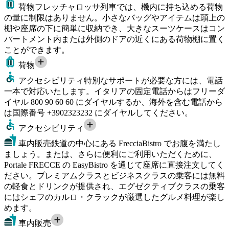
荷物
フレッチャロッサ列車では、機内に持ち込める荷物
の量に制限はありません。小さなバッグやアイテムは頭上の
棚や座席の下に簡単に収納でき、大きなスーツケースはコン
パートメント内または外側のドアの近くにある荷物棚に置く
ことができます。
荷物
アクセシビリティ
特別なサポートが必要な方には、電話
一本で対応いたします。イタリアの固定電話からはフリーダ
イヤル 800 90 60 60 にダイヤルするか、海外を含む電話から
は国際番号 +3902323232 にダイヤルしてください。
アクセシビリティ
車内販売
鉄道の中心にある FrecciaBistro でお腹を満たし
ましょう。または、さらに便利にご利用いただくために、
Portale FRECCE の EasyBistro を通じて座席に直接注文してく
ださい。プレミアムクラスとビジネスクラスの乗客には無料
の軽食とドリンクが提供され、エグゼクティブクラスの乗客
にはシェフのカルロ・クラックが厳選したグルメ料理が楽し
めます。
車内販売