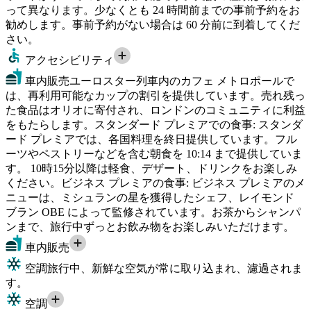
って異なります。少なくとも 24 時間前までの事前予約をお
勧めします。事前予約がない場合は 60 分前に到着してくだ
さい。
アクセシビリティ
車内販売
ユーロスター列車内のカフェ メトロポールで
は、再利用可能なカップの割引を提供しています。売れ残っ
た食品はオリオに寄付され、ロンドンのコミュニティに利益
をもたらします。スタンダード プレミアでの食事: スタンダ
ード プレミアでは、各国料理を終日提供しています。フル
ーツやペストリーなどを含む朝食を 10:14 まで提供していま
す。 10時15分以降は軽食、デザート、ドリンクをお楽しみ
ください。ビジネス プレミアの食事: ビジネス プレミアのメ
ニューは、ミシュランの星を獲得したシェフ、レイモンド
ブラン OBE によって監修されています。お茶からシャンパ
ンまで、旅行中ずっとお飲み物をお楽しみいただけます。
車内販売
空調
旅行中、新鮮な空気が常に取り込まれ、濾過されま
す。
空調