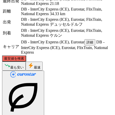
最終出発
National Express
21:18
DB - InterCity Express (ICE), Eurostar, FlixTrain,
距離
National Express
34.33 km
DB - InterCity Express (ICE), Eurostar, FlixTrain,
出発
National Express
デュッセルドルフ
DB - InterCity Express (ICE), Eurostar, FlixTrain,
到着
National Express
ケルン
DB - InterCity Express (ICE), Eurostar
DB -
詳細
キャリア
InterCity Express (ICE), Eurostar, FlixTrain, National
Express
©
CARTO
, ©
OpenStreetMap
contributors
最安値を検索
Düsseldorf
最も安い
最速