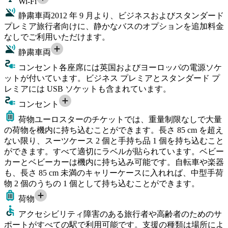
Wi-Fi
静粛車両
2012 年 9 月より、ビジネスおよびスタンダード
プレミア旅行者向けに、静かなバスのオプションを追加料金
なしでご利用いただけます。
静粛車両
コンセント
各座席には英国およびヨーロッパの電源ソケ
ットが付いています。ビジネス プレミアとスタンダード プ
レミアには USB ソケットも含まれています。
コンセント
荷物
ユーロスターのチケットでは、重量制限なしで大量
の荷物を機内に持ち込むことができます。長さ 85 cm を超え
ない限り、スーツケース 2 個と手持ち品 1 個を持ち込むこと
ができます。すべて適切にラベルが貼られています。ベビー
カーとベビーカーは機内に持ち込み可能です。自転車や楽器
も、長さ 85 cm 未満のキャリーケースに入れれば、中型手荷
物 2 個のうちの 1 個として持ち込むことができます。
荷物
アクセシビリティ
障害のある旅行者や高齢者のためのサ
ポートがすべての駅で利用可能です。支援の種類は場所によ