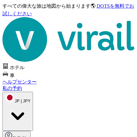
すべての偉大な旅は
地図から始まります🌎
DOTSを無料でお
試しください
ホテル
車
ヘルプセンター
私の予約
JP | JPY