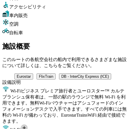
アクセシビリティ
車内販売
空調
自転車
施設概要
このルートの各航空会社の船内で利用できるさまざまな施設
について詳しくは、こちらをご覧ください。
Eurostar
FlixTrain
DB - InterCity Express (ICE)
設備
説明
Wi-Fi
ビジネス プレミア旅行者とユーロスター™ カルテ
ブランシュ保有者は、一部の駅のラウンジで無料 Wi-Fi を利
用できます。無料Wi-Fiバウチャーはアシュフォードのイン
フォメーションデスクで入手できます。すべての列車には無
料の Wi-Fi が備わっており、EurostarTrainsWiFi 経由で接続で
きます。