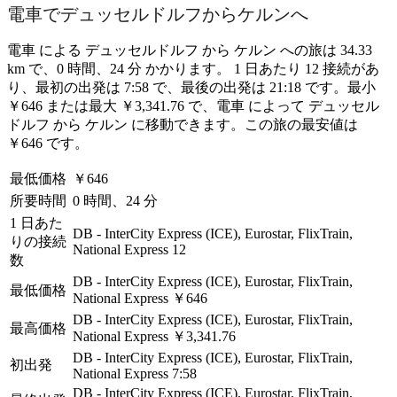
電車でデュッセルドルフからケルンへ
電車 による デュッセルドルフ から ケルン への旅は 34.33
km で、0 時間、24 分 かかります。 1 日あたり 12 接続があ
り、最初の出発は 7:58 で、最後の出発は 21:18 です。最小
￥646 または最大 ￥3,341.76 で、電車 によって デュッセル
ドルフ から ケルン に移動できます。この旅の最安値は
￥646 です。
最低価格
￥646
所要時間
0 時間、24 分
1 日あた
DB - InterCity Express (ICE), Eurostar, FlixTrain,
りの接続
National Express
12
数
DB - InterCity Express (ICE), Eurostar, FlixTrain,
最低価格
National Express
￥646
DB - InterCity Express (ICE), Eurostar, FlixTrain,
最高価格
National Express
￥3,341.76
DB - InterCity Express (ICE), Eurostar, FlixTrain,
初出発
National Express
7:58
DB - InterCity Express (ICE), Eurostar, FlixTrain,