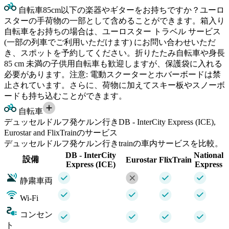
自転車
85cm以下の楽器やギターをお持ちですか？ユーロ
スターの手荷物の一部として含めることができます。箱入り
自転車をお持ちの場合は、ユーロスター トラベル サービス
(一部の列車でご利用いただけます) にお問い合わせいただ
き、スポットを予約してください。折りたたみ自転車や身長
85 cm 未満の子供用自転車も歓迎しますが、保護袋に入れる
必要があります。注意: 電動スクーターとホバーボードは禁
止されています。さらに、荷物に加えてスキー板やスノーボ
ードも持ち込むことができます。
自転車
デュッセルドルフ発ケルン行きDB - InterCity Express (ICE),
Eurostar and FlixTrainのサービス
デュッセルドルフ発ケルン行きtrainの車内サービスを比較。
DB - InterCity
National
設備
Eurostar
FlixTrain
Express (ICE)
Express
静粛車両
Wi-Fi
コンセン
ト