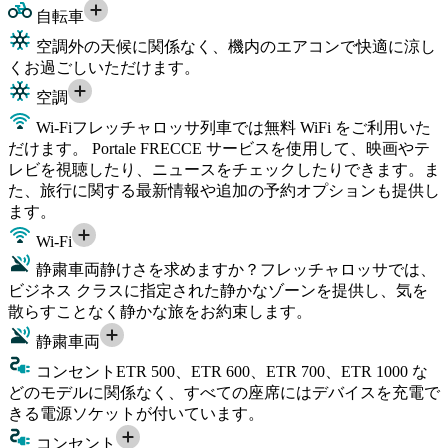
自転車
空調
外の天候に関係なく、機内のエアコンで快適に涼し
くお過ごしいただけます。
空調
Wi-Fi
フレッチャロッサ列車では無料 WiFi をご利用いた
だけます。 Portale FRECCE サービスを使用して、映画やテ
レビを視聴したり、ニュースをチェックしたりできます。ま
た、旅行に関する最新情報や追加の予約オプションも提供し
ます。
Wi-Fi
静粛車両
静けさを求めますか？フレッチャロッサでは、
ビジネス クラスに指定された静かなゾーンを提供し、気を
散らすことなく静かな旅をお約束します。
静粛車両
コンセント
ETR 500、ETR 600、ETR 700、ETR 1000 な
どのモデルに関係なく、すべての座席にはデバイスを充電で
きる電源ソケットが付いています。
コンセント