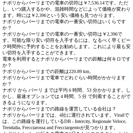
ナポリからバーリまでの電車の切符は￥7,536.14です。ただ
し、いつ購入するかや、混雑時間などによって価格が変わり
ます。時には￥2,396という安い価格も見つかります。
ナポリからバーリまでの電車の一番安い切符はいくらです
か？
ナポリからバーリまでの電車の一番安い切符は￥2,396で
す。可能な限り安い切符を入手するには、なるべく早くピー
ク時間外に予約することをお勧めします。これにより最も安
い切符を入手することができます。
電車を利用するとナポリからバーリまでの距離は何キロです
か？
ナポリからバーリまでの距離は220.89 km。
ナポリからバーリまで電車でどれぐらい時間がかかります
か？
ナポリ から バーリ までは平均 6 時間、53 分かかります。し
かし、最速オプションでは 4 時間、5 分 で到着することがで
きるようになります。
ナポリからバーリまでの路線を運営している会社は？
ナポリからバーリまでは、4社に運行されています。Virailで
は、この路線を運行しているDB - Intercity, Regionale Veloce,
Trenitalia, Frecciarossa and Frecciargentoが見つかります。