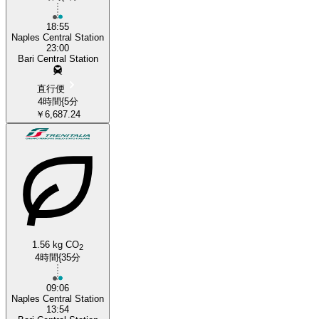
18:55
Naples Central Station
23:00
Bari Central Station
直行便
4時間{5分
￥6,687.24
1.56 kg CO
2
4時間{35分
09:06
Naples Central Station
13:54