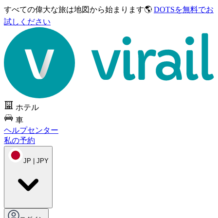
すべての偉大な旅は
地図から始まります🌎
DOTSを無料でお
試しください
ホテル
車
ヘルプセンター
私の予約
JP | JPY