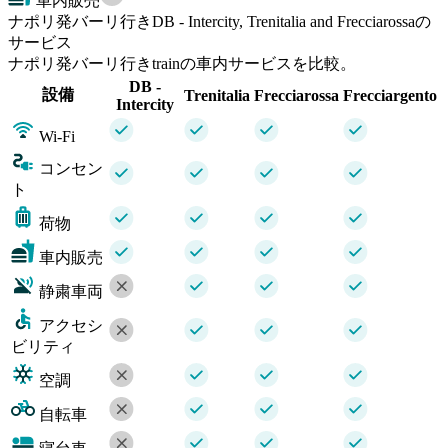
車内販売
ナポリ発バーリ行きDB - Intercity, Trenitalia and Frecciarossaの
サービス
ナポリ発バーリ行きtrainの車内サービスを比較。
DB -
設備
Trenitalia
Frecciarossa
Frecciargento
Intercity
Wi-Fi
コンセン
ト
荷物
車内販売
静粛車両
アクセシ
ビリティ
空調
自転車