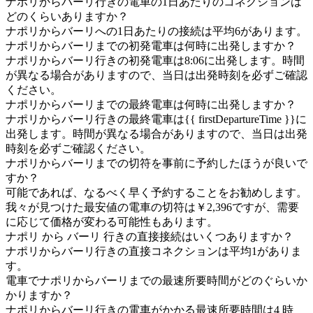
ナポリからバーリ行きの電車の1日あたりのコネクションは
どのくらいありますか？
ナポリからバーリへの1日あたりの接続は平均6があります。
ナポリからバーリまでの初発電車は何時に出発しますか？
ナポリからバーリ行きの初発電車は8:06に出発します。時間
が異なる場合がありますので、当日は出発時刻を必ずご確認
ください。
ナポリからバーリまでの最終電車は何時に出発しますか？
ナポリからバーリ行きの最終電車は{{ firstDepartureTime }}に
出発します。時間が異なる場合がありますので、当日は出発
時刻を必ずご確認ください。
ナポリからバーリまでの切符を事前に予約したほうが良いで
すか？
可能であれば、なるべく早く予約することをお勧めします。
我々が見つけた最安値の電車の切符は￥2,396ですが、需要
に応じて価格が変わる可能性もあります。
ナポリ から バーリ 行きの直接接続はいくつありますか？
ナポリからバーリ行きの直接コネクションは平均1がありま
す。
電車でナポリからバーリまでの最速所要時間がどのぐらいか
かりますか？
ナポリからバーリ行きの電車がかかる最速所要時間は4 時