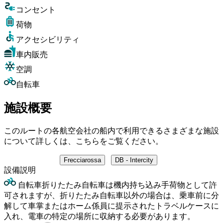
コンセント
荷物
アクセシビリティ
車内販売
空調
自転車
施設概要
このルートの各航空会社の船内で利用できるさまざまな施設
について詳しくは、こちらをご覧ください。
Frecciarossa
DB - Intercity
設備
説明
自転車
折りたたみ自転車は機内持ち込み手荷物として許
可されますが、折りたたみ自転車以外の場合は、乗車前に分
解して車掌またはホーム係員に提示されたトラベルケースに
入れ、電車の特定の場所に収納する必要があります。