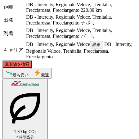
DB - Intercity, Regionale Veloce, Trenitalia,
距離
Frecciarossa, Frecciargento
220.89 km
DB - Intercity, Regionale Veloce, Trenitalia,
出発
Frecciarossa, Frecciargento
ナポリ
DB - Intercity, Regionale Veloce, Trenitalia,
到着
Frecciarossa, Frecciargento
バーリ
DB - Intercity, Regionale Veloce
DB - Intercity,
詳細
キャリア
Regionale Veloce, Trenitalia, Frecciarossa,
Frecciargento
©
CARTO
, ©
OpenStreetMap
contributors
最安値を検索
最も安い
最速
Bari
Naples
1.39 kg CO
2
4時間{5分