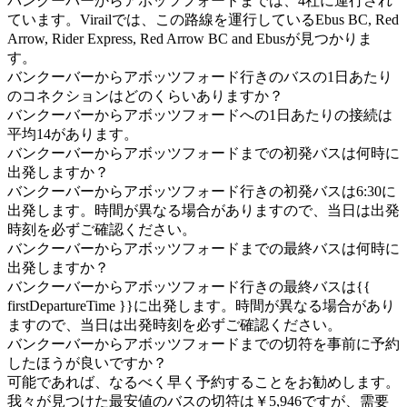
バンクーバーからアボッツフォードまでは、4社に運行され
ています。Virailでは、この路線を運行しているEbus BC, Red
Arrow, Rider Express, Red Arrow BC and Ebusが見つかりま
す。
バンクーバーからアボッツフォード行きのバスの1日あたり
のコネクションはどのくらいありますか？
バンクーバーからアボッツフォードへの1日あたりの接続は
平均14があります。
バンクーバーからアボッツフォードまでの初発バスは何時に
出発しますか？
バンクーバーからアボッツフォード行きの初発バスは6:30に
出発します。時間が異なる場合がありますので、当日は出発
時刻を必ずご確認ください。
バンクーバーからアボッツフォードまでの最終バスは何時に
出発しますか？
バンクーバーからアボッツフォード行きの最終バスは{{
firstDepartureTime }}に出発します。時間が異なる場合があり
ますので、当日は出発時刻を必ずご確認ください。
バンクーバーからアボッツフォードまでの切符を事前に予約
したほうが良いですか？
可能であれば、なるべく早く予約することをお勧めします。
我々が見つけた最安値のバスの切符は￥5,946ですが、需要