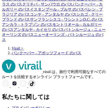
ラス のバス
クリチバ - サンパウロ のバス
バンクーバー - カ
ルガリー のバス
イスタンブール - ブルサ のバス
ベレン - ブ
ラジリア のバス
コンヤ - アンタルヤ のバス
シカゴ - クリー
ブランド のバス
サンフランシスコ - ワシントンD.C. のバス
アンカラ - トラブゾン のバス
モントリオール - カルガリー
のバス
アンタルヤ - カイセリ のバス
バトンルージュ - ニュー
オーリンズ のバス
ニューオーリンズ - バトンルージュ のバ
ス
Virail
>
バンクーバー - アボッツフォード のバス
virail は、旅行で利用可能なすべての
ルートを比較するオンライン プラットフォームです。
私たちに関しては
プライバシーポリシー