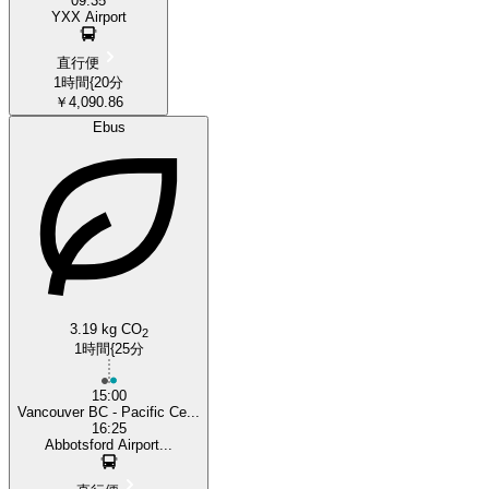
09:35
YXX Airport
直行便
1時間{20分
￥4,090.86
Ebus
3.19 kg CO
2
1時間{25分
15:00
Vancouver BC - Pacific Ce...
16:25
Abbotsford Airport...