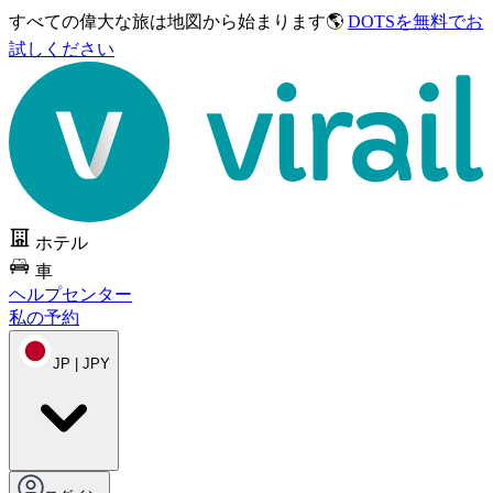
すべての偉大な旅は
地図から始まります🌎
DOTSを無料でお
試しください
ホテル
車
ヘルプセンター
私の予約
JP | JPY