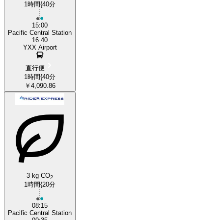
1時間{40分
15:00
Pacific Central Station
16:40
YXX Airport
直行便
1時間{40分
￥4,090.86
3 kg CO
2
1時間{20分
08:15
Pacific Central Station