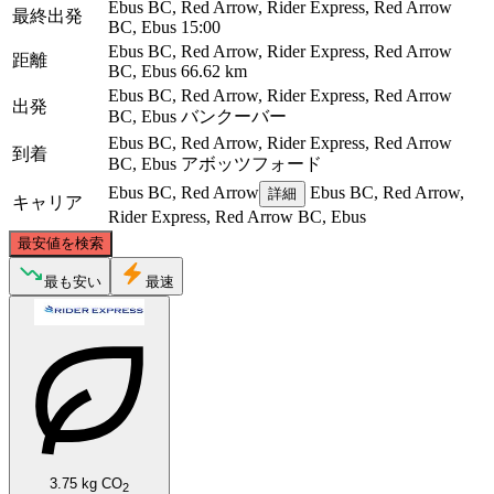
Ebus BC, Red Arrow, Rider Express, Red Arrow
最終出発
BC, Ebus
15:00
Ebus BC, Red Arrow, Rider Express, Red Arrow
距離
BC, Ebus
66.62 km
Ebus BC, Red Arrow, Rider Express, Red Arrow
出発
BC, Ebus
バンクーバー
Ebus BC, Red Arrow, Rider Express, Red Arrow
到着
BC, Ebus
アボッツフォード
Ebus BC, Red Arrow
Ebus BC, Red Arrow,
詳細
キャリア
Rider Express, Red Arrow BC, Ebus
©
CARTO
, ©
OpenStreetMap
contributors
最安値を検索
最も安い
最速
Vancouver
Abbotsford, British Colum
3.75 kg CO
2