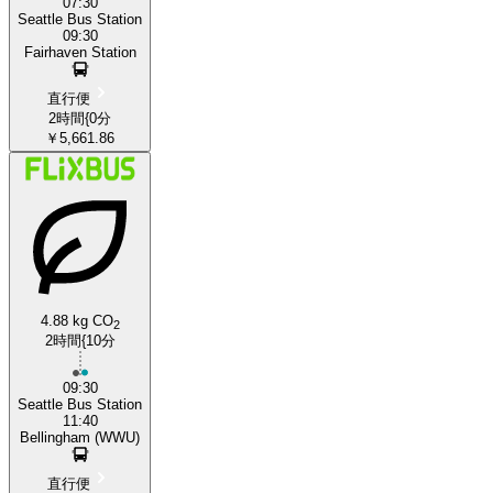
07:30
Seattle Bus Station
09:30
Fairhaven Station
直行便
2時間{0分
￥5,661.86
4.88 kg CO
2
2時間{10分
09:30
Seattle Bus Station
11:40
Bellingham (WWU)
直行便