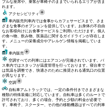
ブルな座席や、乗客が車椅子のままでいられるエリアが含ま
れます。
アクセシビリティ
車内販売
列車内では食事からカフェサービスまで、さま
ざまな食事のオプションを提供しています。お身体の不自由
なお客様向けにお食事サービスをご利用いただけます。個人
の食べ物、飲み物、医薬品に関するガイドラインが存在しま
す。メニューの栄養成分やアレルゲン情報を掲載していま
す。
車内販売
空調
すべての列車にはエアコンが完備されています。バ
ス車内ではスタッフが温度管理を行っております。寝台車で
は気温を調整でき、快適さのために推奨される通気口の位置
が異なります。
空調
自転車
アムトラックでは、一定の条件付きでさまざまな
種類の特殊装備に対応しています。自転車は多くのルートで
許可されており、多くの場合、予約と少額の料金が必要で
す。車椅子、スクーター、その他の移動機器はすべての列車