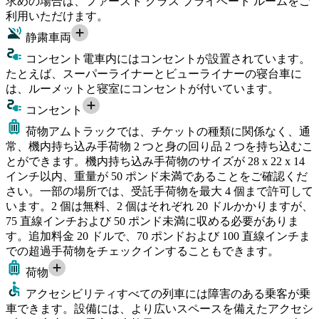
求めの場合は、ファースト クラス プライベート ルームをご
利用いただけます。
静粛車両
コンセント
電車内にはコンセントが設置されています。
たとえば、スーパーライナーとビューライナーの寝台車に
は、ルーメットと寝室にコンセントが付いています。
コンセント
荷物
アムトラックでは、チケットの種類に関係なく、通
常、機内持ち込み手荷物 2 つと身の回り品 2 つを持ち込むこ
とができます。機内持ち込み手荷物のサイズが 28 x 22 x 14
インチ以内、重量が 50 ポンド未満であることをご確認くだ
さい。一部の場所では、受託手荷物を最大 4 個まで許可して
います。2 個は無料、2 個はそれぞれ 20 ドルかかりますが、
75 直線インチおよび 50 ポンド未満に収める必要がありま
す。追加料金 20 ドルで、70 ポンドおよび 100 直線インチま
での超過手荷物をチェックインすることもできます。
荷物
アクセシビリティ
すべての列車には障害のある乗客が乗
車できます。設備には、より広いスペースを備えたアクセシ