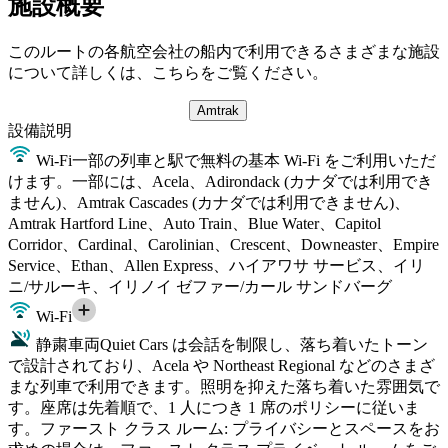
施設概要
このルートの各航空会社の船内で利用できるさまざまな施設
について詳しくは、こちらをご覧ください。
Amtrak
設備
説明
Wi-Fi
一部の列車と駅で無料の基本 Wi-Fi をご利用いただ
けます。一部には、Acela、Adirondack (カナダでは利用でき
ません)、Amtrak Cascades (カナダでは利用できません)、
Amtrak Hartford Line、Auto Train、Blue Water、Capitol
Corridor、Cardinal、Carolinian、Crescent、Downeaster、Empire
Service、Ethan、Allen Express、ハイアワサ サービス、イリ
ニ/サルーキ、イリノイ ゼファー/カール サンドバーグ
Wi-Fi
静粛車両
Quiet Cars は会話を制限し、落ち着いたトーン
で設計されており、Acela や Northeast Regional などのさまざ
まな列車で利用できます。照明を抑えた落ち着いた雰囲気で
す。座席は先着順で、1 人につき 1 席のポリシーに従いま
す。ファースト クラス ルーム: プライバシーとスペースをお