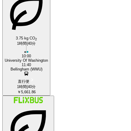
3.75 kg CO
2
1時間{40分
10:00
University Of Washington
11:40
Bellingham (WWU)
直行便
1時間{40分
￥5,661.86