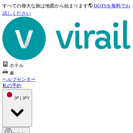
すべての偉大な旅は
地図から始まります🌎
DOTSを無料でお
試しください
ホテル
車
ヘルプセンター
私の予約
JP | JPY