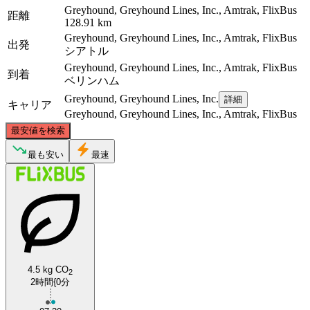
Greyhound, Greyhound Lines, Inc., Amtrak, FlixBus
距離
128.91 km
Greyhound, Greyhound Lines, Inc., Amtrak, FlixBus
出発
シアトル
Greyhound, Greyhound Lines, Inc., Amtrak, FlixBus
到着
ベリンハム
Greyhound, Greyhound Lines, Inc.
詳細
キャリア
Greyhound, Greyhound Lines, Inc., Amtrak, FlixBus
©
CARTO
, ©
OpenStreetMap
contributors
最安値を検索
Bellingham, WA
最も安い
最速
4.5 kg CO
2
2時間{0分
Seattle, WA