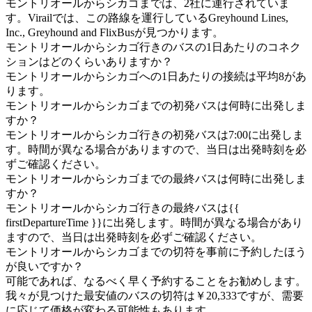
モントリオールからシカゴまでは、2社に運行されていま
す。Virailでは、この路線を運行しているGreyhound Lines,
Inc., Greyhound and FlixBusが見つかります。
モントリオールからシカゴ行きのバスの1日あたりのコネク
ションはどのくらいありますか？
モントリオールからシカゴへの1日あたりの接続は平均8があ
ります。
モントリオールからシカゴまでの初発バスは何時に出発しま
すか？
モントリオールからシカゴ行きの初発バスは7:00に出発しま
す。時間が異なる場合がありますので、当日は出発時刻を必
ずご確認ください。
モントリオールからシカゴまでの最終バスは何時に出発しま
すか？
モントリオールからシカゴ行きの最終バスは{{
firstDepartureTime }}に出発します。時間が異なる場合があり
ますので、当日は出発時刻を必ずご確認ください。
モントリオールからシカゴまでの切符を事前に予約したほう
が良いですか？
可能であれば、なるべく早く予約することをお勧めします。
我々が見つけた最安値のバスの切符は￥20,333ですが、需要
に応じて価格が変わる可能性もあります。