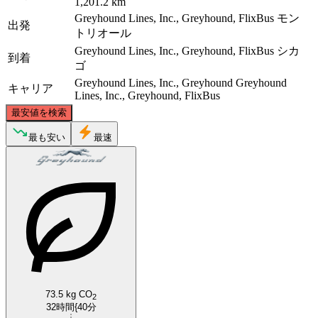
1,201.2 km
Greyhound Lines, Inc., Greyhound, FlixBus
モン
出発
トリオール
Greyhound Lines, Inc., Greyhound, FlixBus
シカ
到着
ゴ
Greyhound Lines, Inc., Greyhound
Greyhound
キャリア
Lines, Inc., Greyhound, FlixBus
©
CARTO
, ©
OpenStreetMap
contributors
最安値を検索
最も安い
最速
Montreal
Chicago, IL
73.5 kg CO
2
32時間{40分