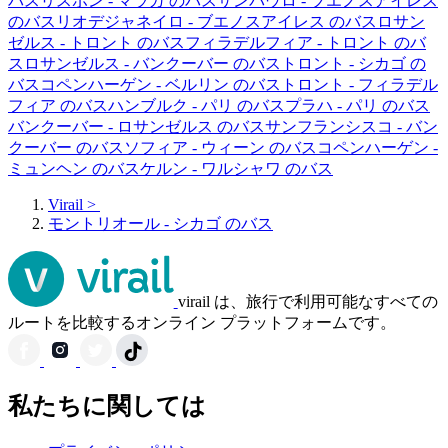
バス
リスボン - マラガ のバス
サンパウロ - ブエノスアイレス
のバス
リオデジャネイロ - ブエノスアイレス のバス
ロサン
ゼルス - トロント のバス
フィラデルフィア - トロント のバ
ス
ロサンゼルス - バンクーバー のバス
トロント - シカゴ の
バス
コペンハーゲン - ベルリン のバス
トロント - フィラデル
フィア のバス
ハンブルク - パリ のバス
プラハ - パリ のバス
バンクーバー - ロサンゼルス のバス
サンフランシスコ - バン
クーバー のバス
ソフィア - ウィーン のバス
コペンハーゲン -
ミュンヘン のバス
ケルン - ワルシャワ のバス
Virail
>
モントリオール - シカゴ のバス
virail は、旅行で利用可能なすべての
ルートを比較するオンライン プラットフォームです。
私たちに関しては