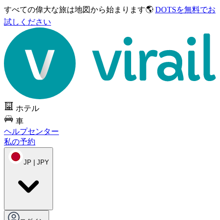
すべての偉大な旅は
地図から始まります🌎
DOTSを無料でお
試しください
ホテル
車
ヘルプセンター
私の予約
JP | JPY