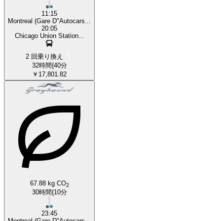
11:15
Montreal (Gare D"Autocars...
20:05
Chicago Union Station...
2 回乗り換え
32時間{40分
￥17,801.82
67.88 kg CO
2
30時間{10分
23:45
Montreal (Gare D"Autocars...