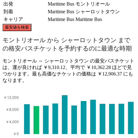
出発
Maritime Bus
モントリオール
到着
Maritime Bus
シャーロットタウン
キャリア
Maritime Bus
Maritime Bus
©
CARTO
, ©
OpenStreetMap
contributors
最安値を検索
モントリオール から シャーロットタウン まで
の格安バスチケットを予約するのに最適な時期
モントリオール ～ シャーロットタウン の最安バスチケット
Charlottetown
は、運が良ければ ￥9,310.12、平均で ￥10,362.28 ほどで見
Montreal
つかります。最も高価なチケットの価格は ￥12,906.37 にも
なります。