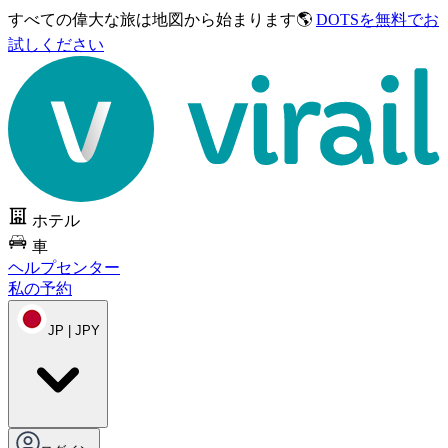
すべての偉大な旅は
地図から始まります🌎
DOTSを無料でお
試しください
ホテル
車
ヘルプセンター
私の予約
JP | JPY