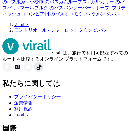
のバス
東京 - 小松市 のバス
カムループス - カルガリー のバ
ス
パリ - マールブルク のバス
バンクーバー - ホープ, ブリテ
ィッシュコロンビア州 のバス
オロモウツ - ケルン のバス
Virail
>
モントリオール - シャーロットタウン のバス
virail は、旅行で利用可能なすべての
ルートを比較するオンライン プラットフォームです。
私たちに関しては
プライバシーポリシー
企業情報
利用規約
Insights
国際