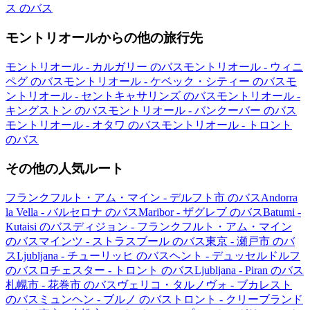
ス のバス
モントリオールからの他の旅行先
モントリオール - カルガリー のバス
モントリオール - ウィニ
ペグ のバス
モントリオール - ケベック・シティー のバス
モ
ントリオール - セントキャサリンズ のバス
モントリオール -
キングストン のバス
モントリオール - バンクーバー のバス
モントリオール - オタワ のバス
モントリオール - トロント
のバス
その他の人気ルート
フランクフルト・アム・マイン - デルフト市 のバス
Andorra
la Vella - バルセロナ のバス
Maribor - ザグレブ のバス
Batumi -
Kutaisi のバス
ディジョン - フランクフルト・アム・マイン
のバス
マインツ - ストラスブール のバス
東京 - 瀬戸市 のバ
ス
Ljubljana - チューリッヒ のバス
ヘント - デュッセルドルフ
のバス
ロチェスター - トロント のバス
Ljubljana - Piran のバス
札幌市 - 花巻市 のバス
ヴェリコ・タルノヴォ - ブカレスト
のバス
ミュンヘン - ブルノ のバス
トロント - クリーブランド