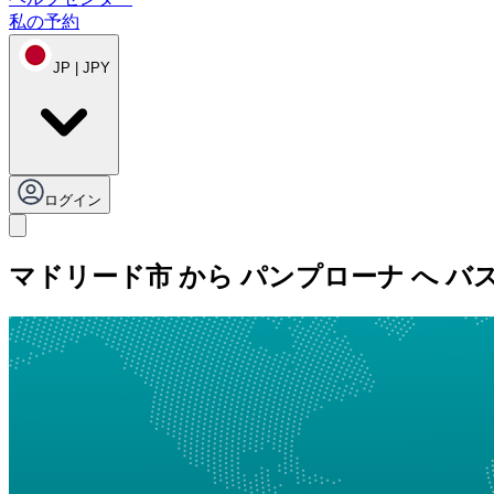
私の予約
JP | JPY
ログイン
マドリード市 から パンプローナ へ バ