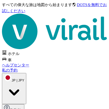
すべての偉大な旅は
地図から始まります🌎
DOTSを無料でお
試しください
ホテル
車
ヘルプセンター
私の予約
JP | JPY