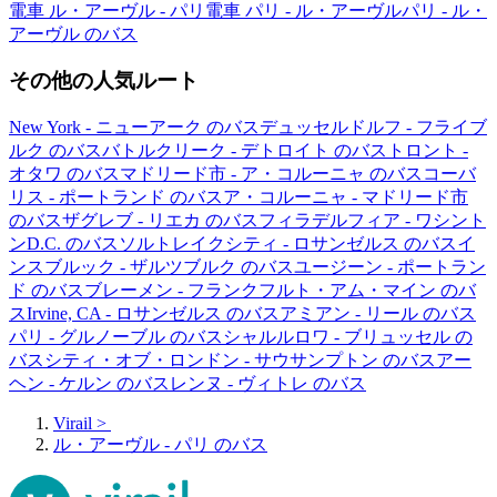
電車 ル・アーヴル - パリ
電車 パリ - ル・アーヴル
パリ - ル・
アーヴル のバス
その他の人気ルート
New York - ニューアーク のバス
デュッセルドルフ - フライブ
ルク のバス
バトルクリーク - デトロイト のバス
トロント -
オタワ のバス
マドリード市 - ア・コルーニャ のバス
コーバ
リス - ポートランド のバス
ア・コルーニャ - マドリード市
のバス
ザグレブ - リエカ のバス
フィラデルフィア - ワシント
ンD.C. のバス
ソルトレイクシティ - ロサンゼルス のバス
イ
ンスブルック - ザルツブルク のバス
ユージーン - ポートラン
ド のバス
ブレーメン - フランクフルト・アム・マイン のバ
ス
Irvine, CA - ロサンゼルス のバス
アミアン - リール のバス
パリ - グルノーブル のバス
シャルルロワ - ブリュッセル の
バス
シティ・オブ・ロンドン - サウサンプトン のバス
アー
ヘン - ケルン のバス
レンヌ - ヴィトレ のバス
Virail
>
ル・アーヴル - パリ のバス