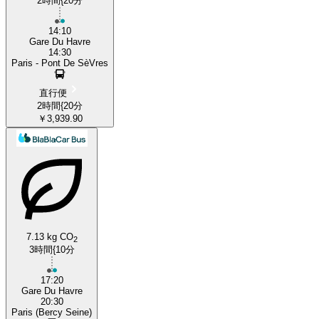
2時間{20分
14:10
Gare Du Havre
14:30
Paris - Pont De SèVres
直行便
2時間{20分
￥3,939.90
7.13 kg CO
2
3時間{10分
17:20
Gare Du Havre
20:30
Paris (Bercy Seine)