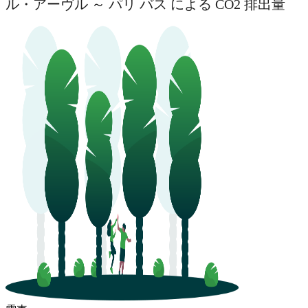
ル・アーヴル ～ パリ バス による CO2 排出量