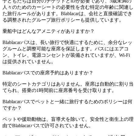
子どもたちは自分のチケットとIDが必要であり、3歳未満の
人々のためのカーシートの必要性を含む特定の年齢に関連し
た旅行ルールがあります。Blablacarは、会社と直接確認でき
る調整されたグループ旅行ポリシーも提供しています。
乗船中はどんなアメニティがありますか？
Blablacarバスは、長い旅行で快適にするために、余分なレッ
グルームと調整可能な座席を保証します。バスにはエアコ
ン、トイレ、電源コンセントが装備されていますが、Wi-Fi
は提供されていません。
Blablacarバスでの座席予約はありますか？
特定のシートカテゴリはありません。座席は自動的に割り当
てられ、搭乗の1時間前に座席番号を受け取ります。
Blablacarバスでペットと一緒に旅行するためのポリシーは何
ですか？
ペットや援助動物は、盲導犬を除いて、安全性と衛生上の理
由でBlablacarバスで許可されていません。