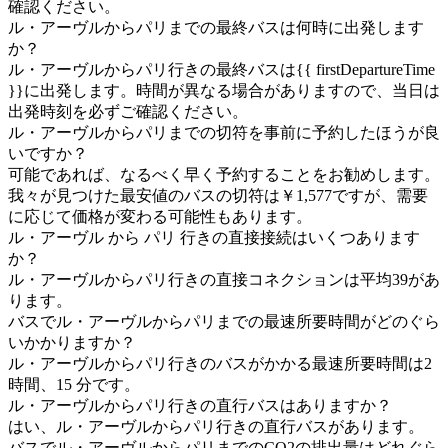
確認ください。
ル・アーヴルからパリまでの最終バスは何時に出発します
か？
ル・アーヴルからパリ行きの最終バスは{{ firstDepartureTime
}}に出発します。時間が異なる場合がありますので、当日は
出発時刻を必ずご確認ください。
ル・アーヴルからパリまでの切符を事前に予約したほうが良
いですか？
可能であれば、なるべく早く予約することをお勧めします。
我々が見つけた最安値のバスの切符は￥1,577ですが、需要
に応じて価格が変わる可能性もあります。
ル・アーヴル から パリ 行きの直接接続はいくつあります
か？
ル・アーヴルからパリ行きの直接コネクションは平均39があ
ります。
バスでル・アーヴルからパリまでの最速所要時間がどのぐら
いかかりますか？
ル・アーヴルからパリ行きのバスがかかる最速所要時間は2
時間、15 分です。
ル・アーヴルからパリ行きの直行バスはありますか？
はい、ル・アーヴルからパリ行きの直行バスがあります。
バスでル・アーヴルからパリまでのCO2の排出量はどれぐら