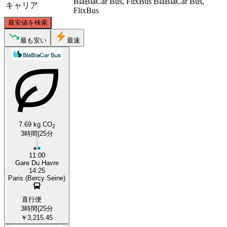
BlaBlaCar Bus, FlixBus
BlaBlaCar Bus,
キャリア
FlixBus
©
CARTO
, ©
OpenStreetMap
contributors
最安値を検索
最も安い
最速
Le Havre
7.69 kg CO
Paris
2
3時間{25分
11:00
Gare Du Havre
14:25
Paris (Bercy Seine)
直行便
3時間{25分
￥3,215.45