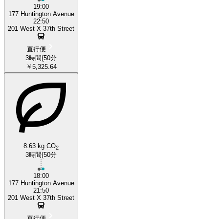
19:00
177 Huntington Avenue
22:50
201 West X 37th Street
直行便
3時間{50分
￥5,325.64
8.63 kg CO
2
3時間{50分
18:00
177 Huntington Avenue
21:50
201 West X 37th Street
直行便