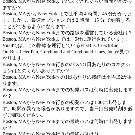
Boston, MAからNew Yorkまでバスでどれぐらい時間がかかり
ますか？
Boston, MA から New York までは平均 4 時間、45 分かかりま
す。しかし、最速オプションでは 2 時間、15 分 で到着する
ことができるようになります。
Boston, MAからNew Yorkまでの路線を運営している会社は？
Boston, MAからNew Yorkまでは、5社に運行されています。
Virailでは、この路線を運行しているFlixBus, CoachRun,
OurBus, Peter Pan, Greyhound and Greyhound Lines, Inc.が見つ
かります。
Boston, MAからNew York行きのバスの1日あたりのコネクシ
ョンはどのくらいありますか？
Boston, MAからNew Yorkへの1日あたりの接続は平均152があ
ります。
Boston, MAからNew Yorkまでの初発バスは何時に出発します
か？
Boston, MAからNew York行きの初発バスは1:00に出発しま
す。時間が異なる場合がありますので、当日は出発時刻を必
ずご確認ください。
Boston, MAからNew Yorkまでの最終バスは何時に出発します
か？
Boston, MAからNew York行きの最終バスは{{