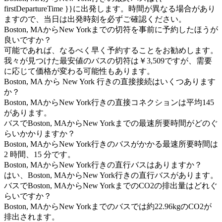
firstDepartureTime }}に出発します。時間が異なる場合があり
ますので、当日は出発時刻を必ずご確認ください。
Boston, MAからNew Yorkまでの切符を事前に予約したほうが
良いですか？
可能であれば、なるべく早く予約することをお勧めします。
我々が見つけた最安値のバスの切符は￥3,509ですが、需要
に応じて価格が変わる可能性もあります。
Boston, MA から New York 行きの直接接続はいくつあります
か？
Boston, MAからNew York行きの直接コネクションは平均145
があります。
バスでBoston, MAからNew Yorkまでの最速所要時間がどのぐ
らいかかりますか？
Boston, MAからNew York行きのバスがかかる最速所要時間は
2 時間、15 分です。
Boston, MAからNew York行きの直行バスはありますか？
はい、Boston, MAからNew York行きの直行バスがあります。
バスでBoston, MAからNew YorkまでのCO2の排出量はどれぐ
らいですか？
Boston, MAからNew Yorkまでのバスでは約22.96kgのCO2が
排出されます。