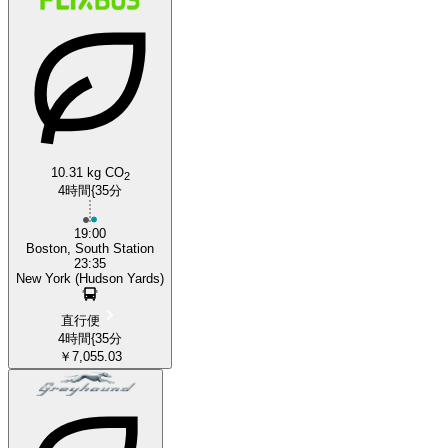
10.31 kg CO
2
4時間{35分
19:00
Boston, South Station
23:35
New York (Hudson Yards)
直行便
4時間{35分
￥7,055.03