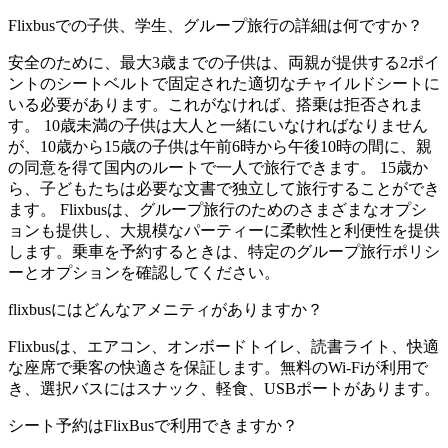
Flixbusでの子供、学生、グループ旅行の詳細は何ですか？
安全のために、最大3歳までの子供は、両親が提供する2ポイ
ントのシートベルトで固定された適切なチャイルドシートに
いる必要があります。これがなければ、搭乗は拒否されま
す。 10歳未満の子供は大人と一緒にいなければなりません
が、10歳から15歳の子供は午前6時から午後10時の間に、親
の同意を得て国内のルートで一人で旅行できます。 15歳か
ら、子どもたちは必要な文書で独立して旅行することができ
ます。 Flixbusは、グループ旅行のためのさまざまなオプシ
ョンも提供し、大規模なパーティーに柔軟性と利便性を提供
します。乗車を予約するときは、特定のグループ旅行ポリシ
ーとオプションを確認してください。
flixbusにはどんなアメニティがありますか？
Flixbusは、エアコン、オンボードトイレ、読書ライト、快適
な座席で乗客の快適さを保証します。無料のWi-Fiが利用で
き、選択バスにはスナック、軽食、USBポートがあります。
シート予約はFlixBusで利用できますか？