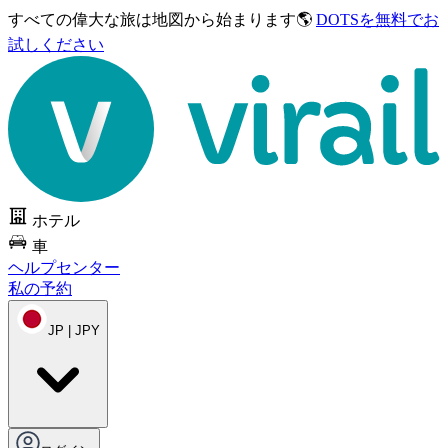
すべての偉大な旅は
地図から始まります🌎
DOTSを無料でお
試しください
ホテル
車
ヘルプセンター
私の予約
JP | JPY