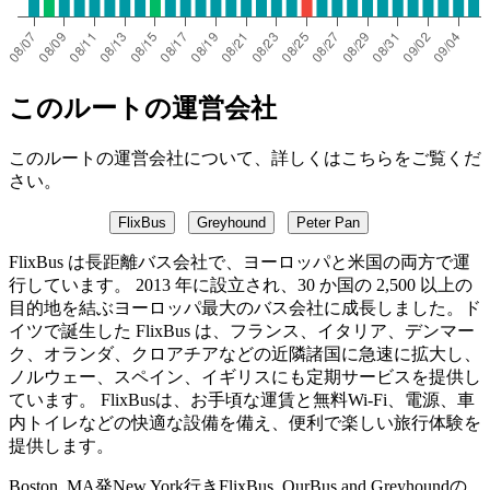
このルートの運営会社
このルートの運営会社について、詳しくはこちらをご覧くだ
さい。
FlixBus
Greyhound
Peter Pan
FlixBus は長距離バス会社で、ヨーロッパと米国の両方で運
行しています。 2013 年に設立され、30 か国の 2,500 以上の
目的地を結ぶヨーロッパ最大のバス会社に成長しました。ド
イツで誕生した FlixBus は、フランス、イタリア、デンマー
ク、オランダ、クロアチアなどの近隣諸国に急速に拡大し、
ノルウェー、スペイン、イギリスにも定期サービスを提供し
ています。 FlixBusは、お手頃な運賃と無料Wi-Fi、電源、車
内トイレなどの快適な設備を備え、便利で楽しい旅行体験を
提供します。
Boston, MA発New York行きFlixBus, OurBus and Greyhoundの