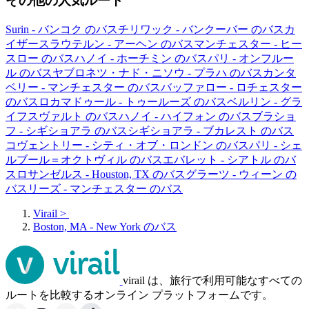
その他の人気ルート
Surin - バンコク のバス
チリワック - バンクーバー のバス
カ
イザースラウテルン - アーヘン のバス
マンチェスター - ヒー
スロー のバス
ハノイ - ホーチミン のバス
パリ - オンフルー
ル のバス
ヤブロネツ・ナド・ニソウ - プラハ のバス
カンタ
ベリー - マンチェスター のバス
バッファロー - ロチェスター
のバス
ロカマドゥール - トゥールーズ のバス
ベルリン - グラ
イフスヴァルト のバス
ハノイ - ハイフォン のバス
ブラショ
フ - シギショアラ のバス
シギショアラ - ブカレスト のバス
コヴェントリー - シティ・オブ・ロンドン のバス
パリ - シェ
ルブール＝オクトヴィル のバス
エバレット - シアトル のバ
ス
ロサンゼルス - Houston, TX のバス
グラーツ - ウィーン の
バス
リーズ - マンチェスター のバス
Virail
>
Boston, MA - New York のバス
virail は、旅行で利用可能なすべての
ルートを比較するオンライン プラットフォームです。