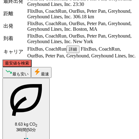
最終出発
Greyhound Lines, Inc.
23:30
FlixBus, CoachRun, OurBus, Peter Pan, Greyhound,
距離
Greyhound Lines, Inc.
306.18 km
FlixBus, CoachRun, OurBus, Peter Pan, Greyhound,
出発
Greyhound Lines, Inc.
Boston, MA
FlixBus, CoachRun, OurBus, Peter Pan, Greyhound,
到着
Greyhound Lines, Inc.
New York
FlixBus, CoachRun
FlixBus, CoachRun,
詳細
キャリア
OurBus, Peter Pan, Greyhound, Greyhound Lines, Inc.
©
CARTO
, ©
OpenStreetMap
contributors
最安値を検索
Boston, MA
最も安い
最速
8.63 kg CO
2
3時間{50分
New York, NY