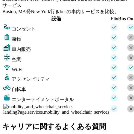
サービス
Boston, MA発New York行きbusの車内サービスを比較。
設備
FlixBus
Ou
コンセント
荷物
車内販売
空調
Wi-Fi
アクセシビリティ
自転車
エンターテイメントポータル
landingPage.services.mobility_and_wheelchair_services
キャリアに関するよくある質問