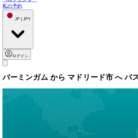
私の予約
JP | JPY
ログイン
バーミンガム から マドリード市 へ バ