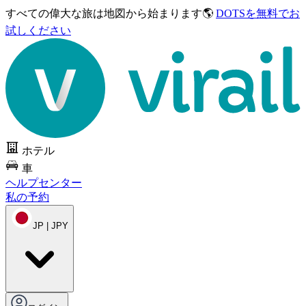
すべての偉大な旅は
地図から始まります🌎
DOTSを無料でお
試しください
ホテル
車
ヘルプセンター
私の予約
JP | JPY