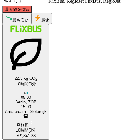
キャリア
FlixBus, RegioJet
FlixBus, RegioJet
©
CARTO
, ©
OpenStreetMap
contributors
最安値を検索
最も安い
最速
Berlin
Amsterdam
22.5 kg CO
2
10時間{0分
05:00
Berlin, ZOB
15:00
Amsterdam - Sloterdijk
直行便
10時間{0分
￥9,841.38