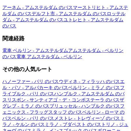
アーネム - アムステルダム のバス
マーストリヒト - アムステ
ルダム のバス
デルフト市 - アムステルダム のバス
ロッテル
ダム - アムステルダム のバス
ユトレヒト - アムステルダム
のバス
関連経路
電車 ベルリン - アムステルダム
アムステルダム - ベルリン
のバス
電車 アムステルダム - ベルリン
その他の人気ルート
ハノーファー - パリ のバス
ウディネ - フィラッハ のバス
エ
ル・パソ - アルバカーキ のバス
ベルリン - ミラノ のバス
フ
ライブルク - パリ のバス
ハンブルク - アムステルダム のバ
ス
リスボン - サンティアゴ・デ・コンポステーラ のバス
ザ
グレブ - ミラノ のバス
ブリュッセル - ハンブルク のバス
フ
ェニックス - フラッグスタッフ のバス
ベルリン - ローマ の
バス
ベルン - パリ のバス
メストレ - トレヴィーゾ のバス
ミ
ラノ - ケルン のバス
ミラノ - ブダペスト のバス
トリノ - ジュ
ネーヴ のバス
ミラノ - インスブルック のバス
ボローニャ -