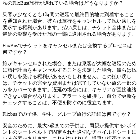
私のFlixBust旅行が遅れている場合はどうなりますか？
乗客が少なくとも1時間の遅延で最終目的地に到着すること
を通知された場合、彼らは旅行をキャンセルして払い戻しを
要求する権利があります。払い戻しは、チケット全体または
遅延の影響を受けた旅の一部に適用される場合があります。
FlixBusでチケットをキャンセルまたは交換するプロセスは
何ですか？
旅がキャンセルされた場合、または乗客が大幅な遅延のため
に旅行計画をキャンセルすることを決定した場合、彼らは払
い戻しを受ける権利があるかもしれません。この払い戻し
は、チケットの完全な費用または完了していない旅の一部の
みをカバーできます。遅延の場合には、キャリアが直接連絡
できない場合があります。アラートを維持し、自分で更新を
チェックすることは、不便を防ぐのに役立ちます。
Flixbusでの子供、学生、グループ旅行の詳細は何ですか？
安全のために、最大3歳までの子供は、両親が提供する2ポイ
ントのシートベルトで固定された適切なチャイルドシートに
いる必要があります。これがなければ、搭乗は拒否されま