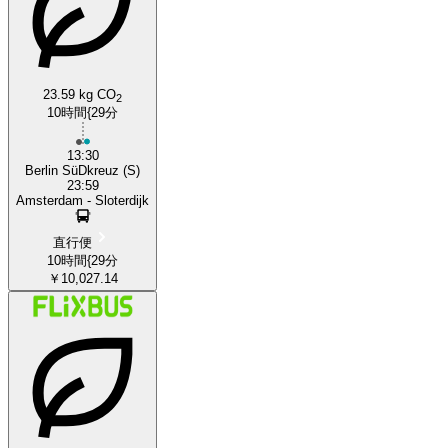
23.59 kg CO
2
10時間{29分
13:30
Berlin SüDkreuz (S)
23:59
Amsterdam - Sloterdijk
直行便
10時間{29分
￥10,027.14