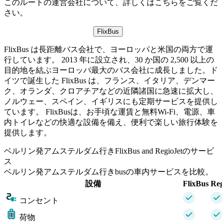
このルートの運営会社について、詳しくはこちらをご覧くだ
さい。
FlixBus
FlixBus は長距離バス会社で、ヨーロッパと米国の両方で運
行しています。 2013 年に設立され、30 か国の 2,500 以上の
目的地を結ぶヨーロッパ最大のバス会社に成長しました。ド
イツで誕生した FlixBus は、フランス、イタリア、デンマー
ク、オランダ、クロアチアなどの近隣諸国に急速に拡大し、
ノルウェー、スペイン、イギリスにも定期サービスを提供し
ています。 FlixBusは、お手頃な運賃と無料Wi-Fi、電源、車
内トイレなどの快適な設備を備え、便利で楽しい旅行体験を
提供します。
ベルリン発アムステルダム行きFlixBus and RegioJetのサービ
ス
ベルリン発アムステルダム行きbusの車内サービスを比較。
設備
FlixBus
Reg
コンセント
荷物