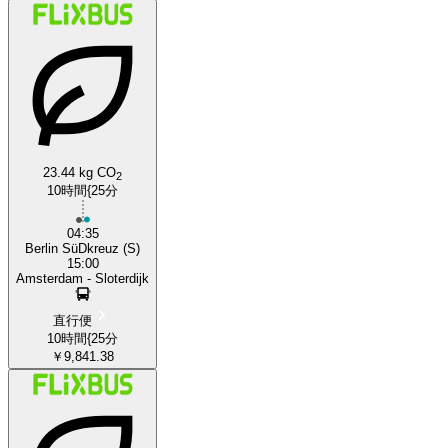
23.44 kg CO
2
10時間{25分
04:35
Berlin SüDkreuz (S)
15:00
Amsterdam - Sloterdijk
直行便
10時間{25分
￥9,841.38