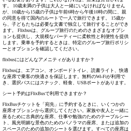
す。 10歳未満の子供は大人と一緒にいなければなりません
が、10歳から15歳の子供は午前6時から午後10時の間に、親
の同意を得て国内のルートで一人で旅行できます。 15歳か
ら、子どもたちは必要な文書で独立して旅行することができ
ます。 Flixbusは、グループ旅行のためのさまざまなオプシ
ョンも提供し、大規模なパーティーに柔軟性と利便性を提供
します。乗車を予約するときは、特定のグループ旅行ポリシ
ーとオプションを確認してください。
flixbusにはどんなアメニティがありますか？
Flixbusは、エアコン、オンボードトイレ、読書ライト、快適
な座席で乗客の快適さを保証します。無料のWi-Fiが利用で
き、選択バスにはスナック、軽食、USBポートがあります。
シート予約はFlixBusで利用できますか？
FlixBusチケットを「宛先」に予約するときに、いくつかの
座席オプションから選択してください。家族や友人と一緒に
座るために古典的な座席、仕事や勉強のためのテーブルシー
ト、風光明媚な景色のためのパノラマの座席、または追加の
スペースのための追加のシートを選びます。すべての座席は