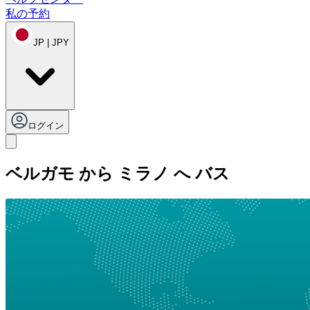
私の予約
JP | JPY
ログイン
ベルガモ から ミラノ へ バス