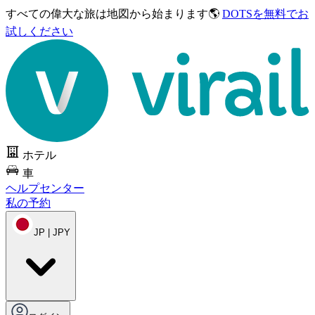
すべての偉大な旅は
地図から始まります🌎
DOTSを無料でお
試しください
ホテル
車
ヘルプセンター
私の予約
JP | JPY