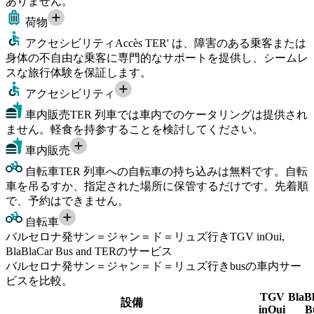
ありません。
荷物
アクセシビリティ
Accès TER' は、障害のある乗客または
身体の不自由な乗客に専門的なサポートを提供し、シームレ
スな旅行体験を保証します。
アクセシビリティ
車内販売
TER 列車では車内でのケータリングは提供され
ません。軽食を持参することを検討してください。
車内販売
自転車
TER 列車への自転車の持ち込みは無料です。自転
車を吊るすか、指定された場所に保管するだけです。先着順
で、予約はできません。
自転車
バルセロナ発サン＝ジャン＝ド＝リュズ行きTGV inOui,
BlaBlaCar Bus and TERのサービス
バルセロナ発サン＝ジャン＝ド＝リュズ行きbusの車内サー
ビスを比較。
TGV
BlaB
設備
inOui
B