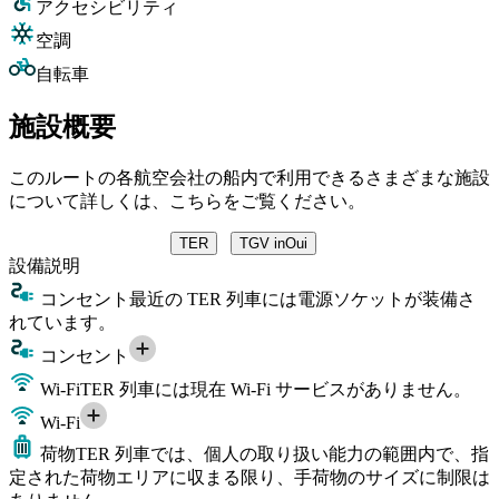
アクセシビリティ
空調
自転車
施設概要
このルートの各航空会社の船内で利用できるさまざまな施設
について詳しくは、こちらをご覧ください。
TER
TGV inOui
設備
説明
コンセント
最近の TER 列車には電源ソケットが装備さ
れています。
コンセント
Wi-Fi
TER 列車には現在 Wi-Fi サービスがありません。
Wi-Fi
荷物
TER 列車では、個人の取り扱い能力の範囲内で、指
定された荷物エリアに収まる限り、手荷物のサイズに制限は