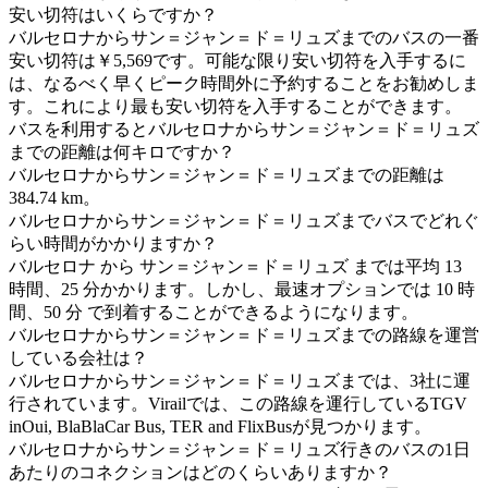
安い切符はいくらですか？
バルセロナからサン＝ジャン＝ド＝リュズまでのバスの一番
安い切符は￥5,569です。可能な限り安い切符を入手するに
は、なるべく早くピーク時間外に予約することをお勧めしま
す。これにより最も安い切符を入手することができます。
バスを利用するとバルセロナからサン＝ジャン＝ド＝リュズ
までの距離は何キロですか？
バルセロナからサン＝ジャン＝ド＝リュズまでの距離は
384.74 km。
バルセロナからサン＝ジャン＝ド＝リュズまでバスでどれぐ
らい時間がかかりますか？
バルセロナ から サン＝ジャン＝ド＝リュズ までは平均 13
時間、25 分かかります。しかし、最速オプションでは 10 時
間、50 分 で到着することができるようになります。
バルセロナからサン＝ジャン＝ド＝リュズまでの路線を運営
している会社は？
バルセロナからサン＝ジャン＝ド＝リュズまでは、3社に運
行されています。Virailでは、この路線を運行しているTGV
inOui, BlaBlaCar Bus, TER and FlixBusが見つかります。
バルセロナからサン＝ジャン＝ド＝リュズ行きのバスの1日
あたりのコネクションはどのくらいありますか？