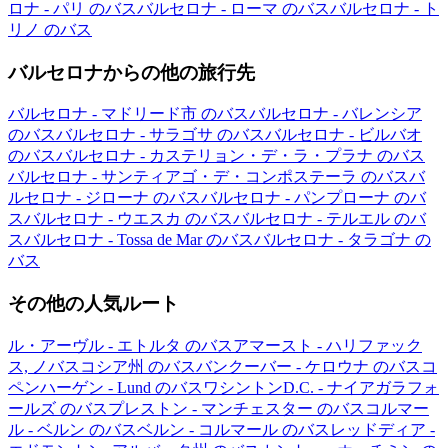
ロナ - パリ のバス
バルセロナ - ローマ のバス
バルセロナ - ト
リノ のバス
バルセロナからの他の旅行先
バルセロナ - マドリード市 のバス
バルセロナ - バレンシア
のバス
バルセロナ - サラゴサ のバス
バルセロナ - ビルバオ
のバス
バルセロナ - カステリョン・デ・ラ・プラナ のバス
バルセロナ - サンティアゴ・デ・コンポステーラ のバス
バ
ルセロナ - ジローナ のバス
バルセロナ - パンプローナ のバ
ス
バルセロナ - ウエスカ のバス
バルセロナ - テルエル のバ
ス
バルセロナ - Tossa de Mar のバス
バルセロナ - タラゴナ の
バス
その他の人気ルート
ル・アーヴル - エトルタ のバス
アマースト - ハリファック
ス, ノバスコシア州 のバス
バンクーバー - ケロウナ のバス
コ
ペンハーゲン - Lund のバス
ワシントンD.C. - ナイアガラフォ
ールズ のバス
プレストン - マンチェスター のバス
コルマー
ル - ベルン のバス
ベルン - コルマール のバス
レッドディア -