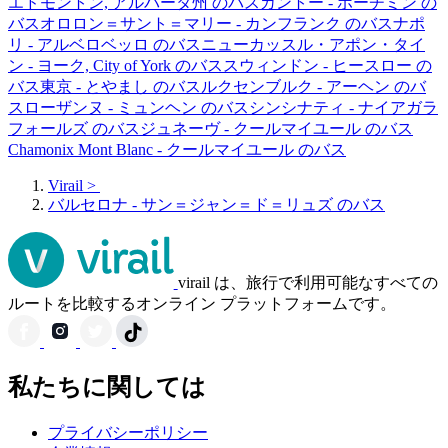
エドモントン, アルバータ州 のバス
カントー - ホーチミン の
バス
オロロン＝サント＝マリー - カンフランク のバス
ナポ
リ - アルベロベッロ のバス
ニューカッスル・アポン・タイ
ン - ヨーク, City of York のバス
スウィンドン - ヒースロー の
バス
東京 - とやまし のバス
ルクセンブルク - アーヘン のバ
ス
ローザンヌ - ミュンヘン のバス
シンシナティ - ナイアガラ
フォールズ のバス
ジュネーヴ - クールマイユール のバス
Chamonix Mont Blanc - クールマイユール のバス
Virail
>
バルセロナ - サン＝ジャン＝ド＝リュズ のバス
virail は、旅行で利用可能なすべての
ルートを比較するオンライン プラットフォームです。
私たちに関しては
プライバシーポリシー